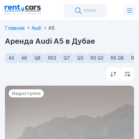
поиск
Главная
Audi
A5
Аренда Audi A5 в Дубае
A3
A6
Q8
RS3
Q7
Q3
RS Q3
RS Q8
R8
Недоступно