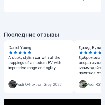
Последние отзывы
Daniel Young
Давид Булда
A sleek, stylish car with all the
Доброжелател
trappings of a modern EV with
оперативност
impressive range and agility.
взаимодейств
приятное отк
Audi Q4 e-tron Grey 2022
Audi RS3 