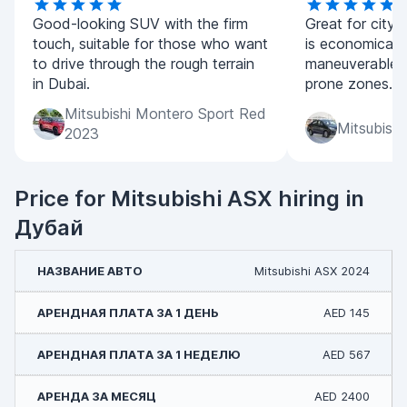
Good-looking SUV with the firm
Great for city 
touch, suitable for those who want
is economical 
to drive through the rough terrain
maneuverable in
in Dubai.
prone zones.
Mitsubishi Montero Sport Red
Mitsubishi
2023
Price for Mitsubishi ASX hiring in
Дубай
Mitsubishi ASX 2024
AED 145
AED 567
AED 2400