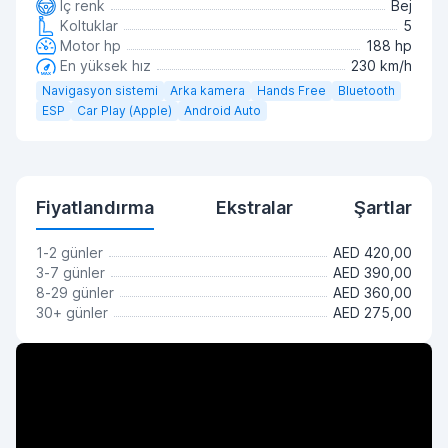
İç renk
Bej
Koltuklar
5
Motor hp
188 hp
En yüksek hız
230 km/h
Navigasyon sistemi
Arka kamera
Hands Free
Bluetooth
ESP
Car Play (Apple)
Android Auto
Fiyatlandırma
Ekstralar
Şartlar
1-2 günler
AED 420,00
3-7 günler
AED 390,00
8-29 günler
AED 360,00
30+ günler
AED 275,00