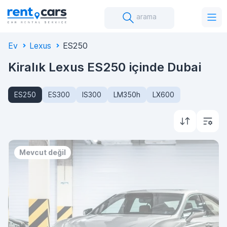
arama
Ev
Lexus
ES250
Kiralık Lexus ES250 içinde Dubai
ES250
ES300
IS300
LM350h
LX600
Mevcut değil