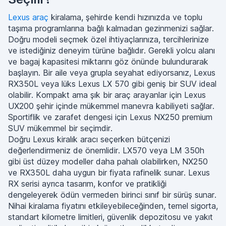
Lexus araç
kiralama, şehirde kendi hızınızda ve toplu
taşıma programlarına bağlı kalmadan gezinmenizi sağlar.
Doğru modeli seçmek özel ihtiyaçlarınıza, tercihlerinize
ve istediğiniz deneyim türüne bağlıdır. Gerekli yolcu alanı
ve bagaj kapasitesi miktarını göz önünde bulundurarak
başlayın. Bir aile veya grupla seyahat ediyorsanız, Lexus
RX350L veya lüks Lexus LX 570 gibi geniş bir SUV ideal
olabilir. Kompakt ama şık bir araç arayanlar için Lexus
UX200 şehir içinde mükemmel manevra kabiliyeti sağlar.
Sportiflik ve zarafet dengesi için Lexus NX250 premium
SUV mükemmel bir seçimdir.
Doğru Lexus kiralık aracı seçerken bütçenizi
değerlendirmeniz de önemlidir. LX570 veya LM 350h
gibi üst düzey modeller daha pahalı olabilirken, NX250
ve RX350L daha uygun bir fiyata rafinelik sunar. Lexus
RX serisi ayrıca tasarım, konfor ve pratikliği
dengeleyerek ödün vermeden birinci sınıf bir sürüş sunar.
Nihai kiralama fiyatını etkileyebileceğinden, temel sigorta,
standart kilometre limitleri, güvenlik depozitosu ve yakıt