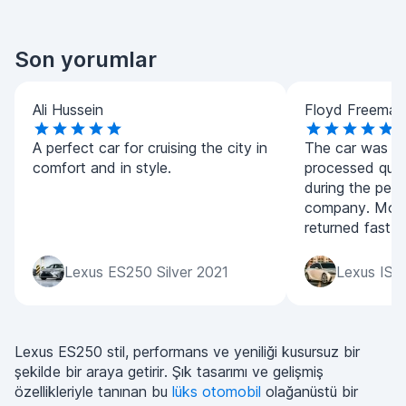
Son yorumlar
Ali Hussein
Floyd Freeman
A perfect car for cruising the city in
The car was de
comfort and in style.
processed quic
during the per
company. Mone
returned fast.
Lexus ES250 Silver 2021
Lexus IS3
Lexus ES250 stil, performans ve yeniliği kusursuz bir
şekilde bir araya getirir. Şık tasarımı ve gelişmiş
özellikleriyle tanınan bu
lüks otomobil
olağanüstü bir