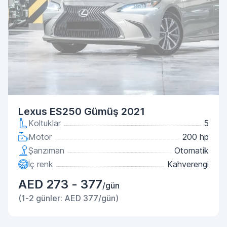
Lexus ES250 Gümüş 2021
Koltuklar
5
Motor
200 hp
Şanzıman
Otomatik
İç renk
Kahverengi
AED 273 - 377
/gün
(1-2 günler: AED 377/gün)