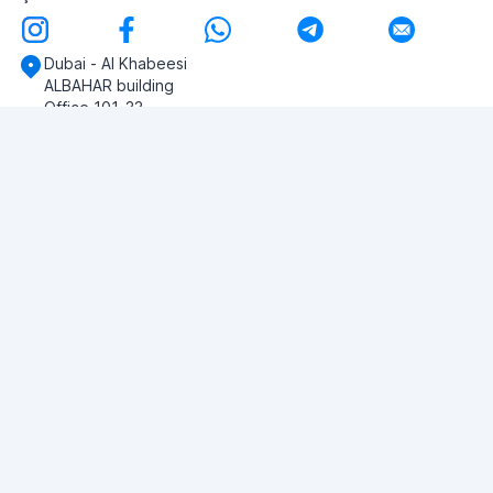
Dubai - Al Khabeesi
ALBAHAR building
Office 101-33
+971-56-505-8555
Herhangi bir sorunuz var mı?
Bize yazın!
SORU SOR
© 2026 RDC Portal L.L.C