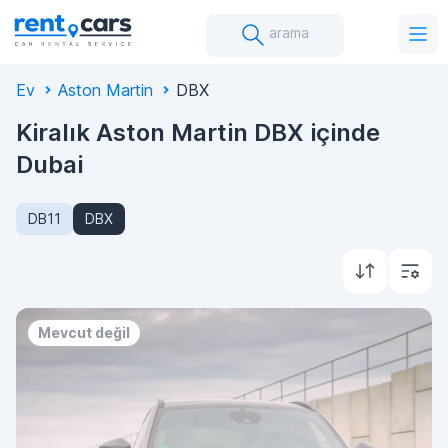
arama
Ev
Aston Martin
DBX
Kiralık Aston Martin DBX içinde
Dubai
DB11
DBX
Mevcut değil