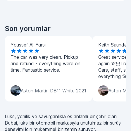
Son yorumlar
Youssef Al-Farsi
Keith Saunders
The car was very clean. Pickup
Great service! 
and refund - everything were on
again 🫶🏻I real
time. Fantastic service.
Cars, staff, ser
everything 💯 
Aston Martin DB11 White 2021
Aston Mar
Lüks, yenilik ve savurganlıkla eş anlamlı bir şehir olan
Dubai, lüks bir otomobil markasıyla unutulmaz bir sürüş
deneyimi için mükemmel bir zemin sunuyor.