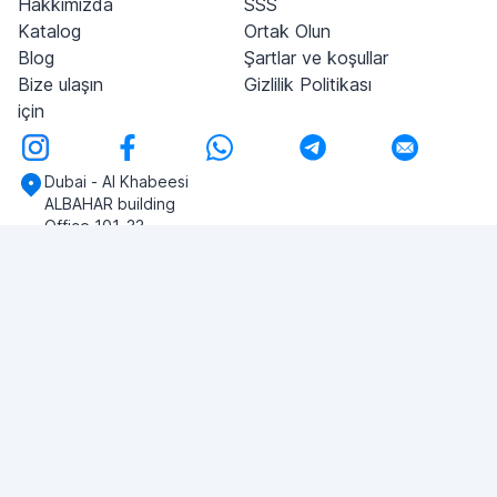
Hakkımızda
SSS
Katalog
Ortak Olun
Blog
Şartlar ve koşullar
Bize ulaşın
Gizlilik Politikası
için
Dubai - Al Khabeesi
ALBAHAR building
Office 101-33
+971-56-505-8555
Herhangi bir sorunuz var mı?
Bize yazın!