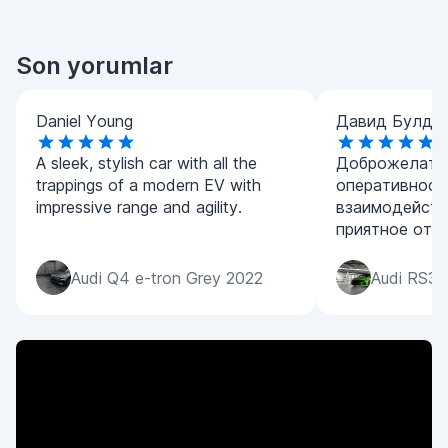
Son yorumlar
Daniel Young
Давид Булда
A sleek, stylish car with all the
Доброжелател
trappings of a modern EV with
оперативност
impressive range and agility.
взаимодейств
приятное отк
Audi Q4 e-tron Grey 2022
Audi RS3 