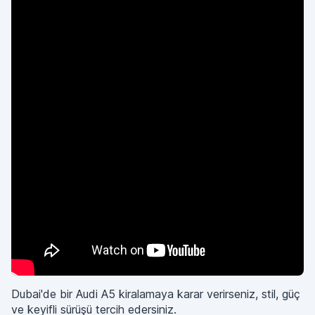
Dubai'de bir Audi A5 kiralamaya karar verirseniz, stil, güç
ve keyifli sürüşü tercih edersiniz.