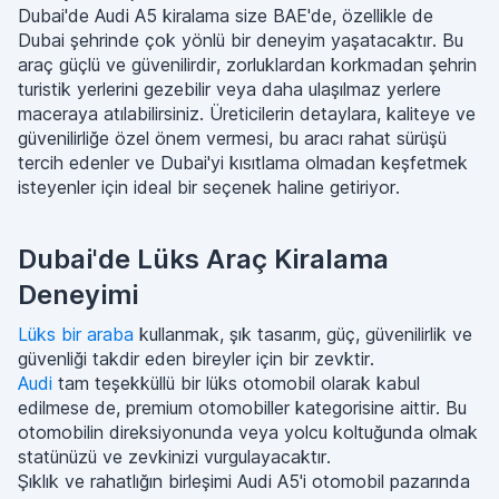
Dubai'de Audi A5 kiralama size BAE'de, özellikle de
Dubai şehrinde çok yönlü bir deneyim yaşatacaktır. Bu
araç güçlü ve güvenilirdir, zorluklardan korkmadan şehrin
turistik yerlerini gezebilir veya daha ulaşılmaz yerlere
maceraya atılabilirsiniz. Üreticilerin detaylara, kaliteye ve
güvenilirliğe özel önem vermesi, bu aracı rahat sürüşü
tercih edenler ve Dubai'yi kısıtlama olmadan keşfetmek
isteyenler için ideal bir seçenek haline getiriyor.
Dubai'de Lüks Araç Kiralama
Deneyimi
Lüks
bir
araba
kullanmak, şık tasarım, güç, güvenilirlik ve
güvenliği takdir eden bireyler için bir zevktir.
Audi
tam teşekküllü bir lüks otomobil olarak kabul
edilmese de, premium otomobiller kategorisine aittir. Bu
otomobilin direksiyonunda veya yolcu koltuğunda olmak
statünüzü ve zevkinizi vurgulayacaktır.
Şıklık ve rahatlığın birleşimi Audi A5'i otomobil pazarında