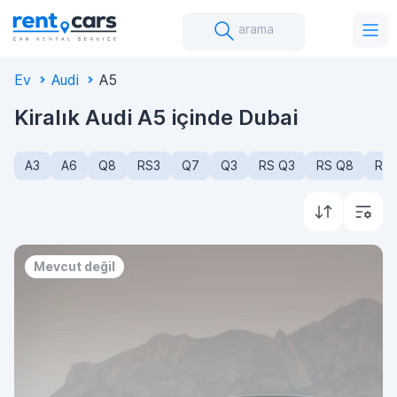
arama
Ev
Audi
A5
Kiralık Audi A5 içinde Dubai
A3
A6
Q8
RS3
Q7
Q3
RS Q3
RS Q8
R8
Mevcut değil