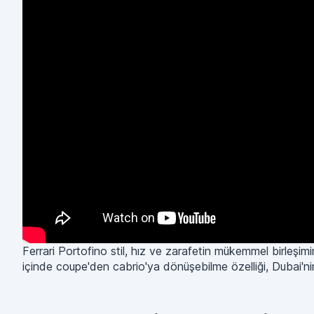
Ferrari Portofino stil, hız ve zarafetin mükemmel birleşi
içinde coupe'den cabrio'ya dönüşebilme özelliği, Dubai'ni