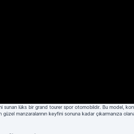
mini sunan lüks bir grand tourer spor otomobildir. Bu model, k
n güzel manzaralarının keyfini sonuna kadar çıkarmanıza olana