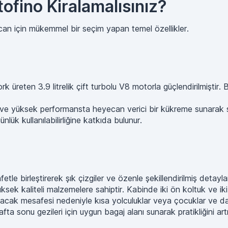
ofino Kiralamalısınız?
can için mükemmel bir seçim yapan temel özellikler.
k üreten 3.9 litrelik çift turbolu V8 motorla güçlendirilmişti
e yüksek performansta heyecan verici bir kükreme sunarak ses pr
ük kullanılabilirliğine katkıda bulunur.
etle birleştirerek şık çizgiler ve özenle şekillendirilmiş detayla
 yüksek kaliteli malzemelere sahiptir. Kabinde iki ön koltuk ve 
ı bacak mesafesi nedeniyle kısa yolculuklar veya çocuklar ve da
a sonu gezileri için uygun bagaj alanı sunarak pratikliğini artı