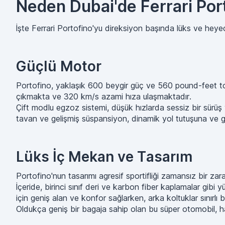
Neden Dubai'de Ferrari Port
İşte Ferrari Portofino'yu direksiyon başında lüks ve heye
Güçlü Motor
Portofino, yaklaşık 600 beygir güç ve 560 pound-feet tor
çıkmakta ve 320 km/s azami hıza ulaşmaktadır.
Çift modlu egzoz sistemi, düşük hızlarda sessiz bir sürüş v
tavan ve gelişmiş süspansiyon, dinamik yol tutuşuna ve günl
Lüks İç Mekan ve Tasarım
Portofino'nun tasarımı agresif sportifliği zamansız bir zaraf
İçeride, birinci sınıf deri ve karbon fiber kaplamalar gibi
için geniş alan ve konfor sağlarken, arka koltuklar sınırl
Oldukça geniş bir bagaja sahip olan bu süper otomobil, haft