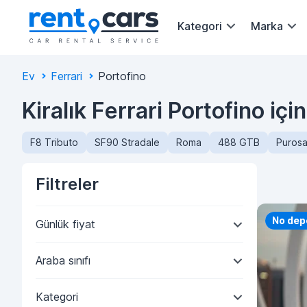
Kategori
Marka
Ev
Ferrari
Portofino
Kiralık Ferrari Portofino iç
F8 Tributo
SF90 Stradale
Roma
488 GTB
Puros
Filtreler
Priorit
No dep
Günlük fiyat
Araba sınıfı
Kategori