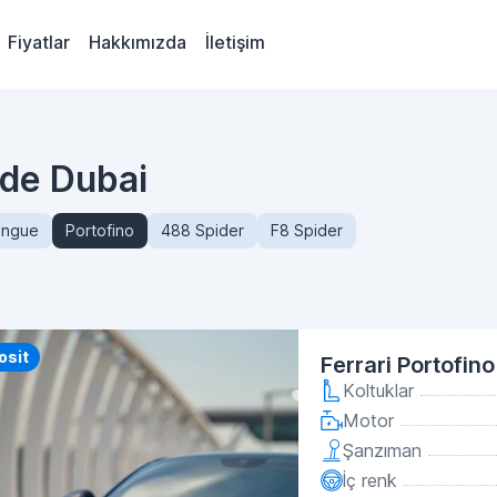
Fiyatlar
Hakkımızda
İletişim
inde Dubai
angue
Portofino
488 Spider
F8 Spider
y
osit
Ferrari Portofin
Koltuklar
Motor
Şanzıman
İç renk