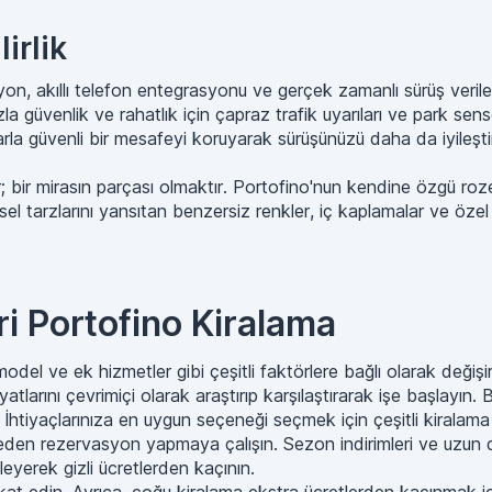
irlik
syon, akıllı telefon entegrasyonu ve gerçek zamanlı sürüş veri
la güvenlik ve rahatlık için çapraz trafik uyarıları ve park sen
çlarla güvenli bir mesafeyi koruyarak sürüşünüzü daha da iyileşt
bir mirasın parçası olmaktır. Portofino'nun kendine özgü rozeti, 
sel tarzlarını yansıtan benzersiz renkler, iç kaplamalar ve özel 
ri Portofino Kiralama
 model ve ek hizmetler gibi çeşitli faktörlere bağlı olarak değişir
n fiyatlarını çevrimiçi olarak araştırıp karşılaştırarak işe başlay
 İhtiyaçlarınıza en uygun seçeneği seçmek için çeşitli kiralama t
en rezervasyon yapmaya çalışın. Sezon indirimleri ve uzun dön
eyerek gizli ücretlerden kaçının.