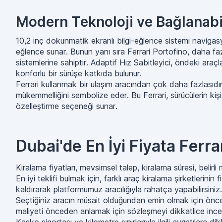
Modern Teknoloji ve Bağlanabil
10,2 inç dokunmatik ekranlı bilgi-eğlence sistemi naviga
eğlence sunar. Bunun yanı sıra Ferrari Portofino, daha faz
sistemlerine sahiptir. Adaptif Hız Sabitleyici, öndeki ara
konforlu bir sürüşe katkıda bulunur.
Ferrari kullanmak bir ulaşım aracından çok daha fazlasıdır; 
mükemmelliğini sembolize eder. Bu Ferrari, sürücülerin kişi
özelleştirme seçeneği sunar.
Dubai'de En İyi Fiyata Ferra
Kiralama fiyatları, mevsimsel talep, kiralama süresi, belirli
En iyi teklifi bulmak için, farklı araç kiralama şirketlerini
kaldırarak platformumuz aracılığıyla rahatça yapabilirsiniz.
Seçtiğiniz aracın müsait olduğundan emin olmak için önced
maliyeti önceden anlamak için sözleşmeyi dikkatlice incel