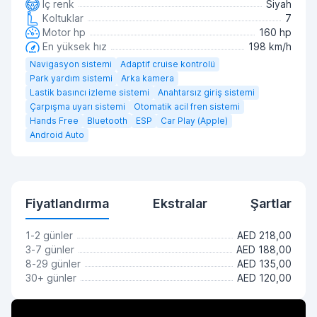
İç renk
Siyah
Koltuklar
7
Motor hp
160 hp
En yüksek hız
198 km/h
Navigasyon sistemi
Adaptif cruise kontrolü
Park yardım sistemi
Arka kamera
Lastik basıncı izleme sistemi
Anahtarsız giriş sistemi
Çarpışma uyarı sistemi
Otomatik acil fren sistemi
Hands Free
Bluetooth
ESP
Car Play (Apple)
Android Auto
Fiyatlandırma
Ekstralar
Şartlar
1-2 günler
AED 218,00
3-7 günler
AED 188,00
8-29 günler
AED 135,00
30+ günler
AED 120,00