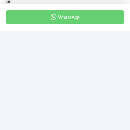
için
WhatsApp
Dubai - Al Khabeesi
ALBAHAR building
Office 101-33
+971-56-505-8555
Herhangi bir sorunuz var mı?
Bize yazın!
SORU SOR
© 2026 RDC Portal L.L.C