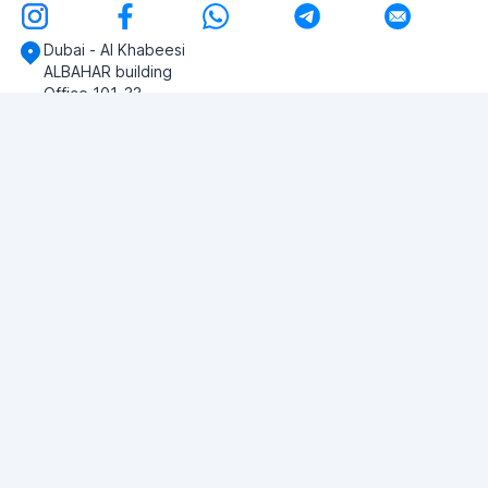
Dubai - Al Khabeesi
ALBAHAR building
Office 101-33
+971-56-505-8555
Herhangi bir sorunuz var mı?
Bize yazın!
SORU SOR
© 2026 RDC Portal L.L.C