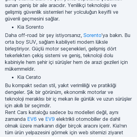
sunan geniş bir aile aracıdır. Yenilikçi teknolojisi ve
gelişmiş güvenlik sistemleri her yolculuğun keyifli ve
güvenli geçmesini sağlar.
Kia Sorento
Daha off-road bir şey istiyorsanız,
Sorento
'ya bakın. Bu
orta boy SUV, sağlam kabiliyeti modern lüksle
birleştiriyor. Güçlü motor seçenekleri, gelişmiş dört
tekerlekten çekiş sistemi ve geniş, teknoloji dolu
kabiniyle hem şehir içi sürüşler hem de arazi gezileri için
mükemmeldir.
Kia Cerato
Bu kompakt sedan stil, yakıt verimliliği ve pratikliği
dengeler. Şık bir görünüm, ekonomik motorlar ve
teknoloji meraklısı bir iç mekan ile günlük ve uzun sürüşler
için akıllı bir seçimdir.
Rent Cars kataloğu sadece bu modelleri değil, aynı
zamanda
EV6
ve
EV9
elektrikli otomobiller de dahil
olmak üzere markanın diğer birçok aracını içerir. Kia'nın
tüm ürün yelpazesini görmek için web sitemizi ziyaret