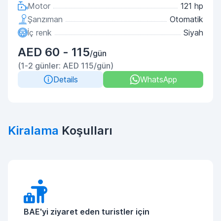
Motor
121 hp
Şanzıman
Otomatik
İç renk
Siyah
AED 60 - 115
/gün
(1-2 günler: AED 115/gün)
Details
WhatsApp
Kiralama
Koşulları
BAE'yi ziyaret eden turistler için