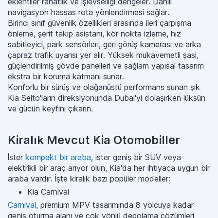
eklentiler rahatlık ve işlevselliği dengeler. Dahili
navigasyon hassas rota yönlendirmesi sağlar.
Birinci sınıf güvenlik özellikleri arasında ileri çarpışma
önleme, şerit takip asistanı, kör nokta izleme, hız
sabitleyici, park sensörleri, geri görüş kamerası ve arka
çapraz trafik uyarısı yer alır. Yüksek mukavemetli şasi,
güçlendirilmiş gövde panelleri ve sağlam yapısal tasarım
ekstra bir koruma katmanı sunar․
Konforlu bir sürüş ve olağanüstü performans sunan şık
Kia Selto'ların direksiyonunda Dubai'yi dolaşırken lüksün
ve gücün keyfini çıkarın.
Kiralık Mevcut Kia Otomobiller
İster
kompakt
bir araba
, ister geniş bir SUV veya
elektrikli bir araç arıyor olun, Kia'da her ihtiyaca uygun bir
araba vardır. İşte kiralık bazı popüler modeller:
Kia Carnival
Carnival
, premium MPV tasarımında 8 yolcuya kadar
geniş oturma alanı ve çok yönlü depolama çözümleri