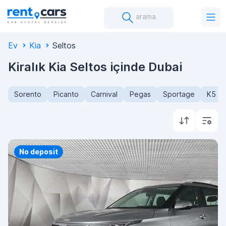
arama
Ev
Kia
Seltos
Kiralık Kia Seltos içinde Dubai
Sorento
Picanto
Carnival
Pegas
Sportage
K5
Priority
No deposit