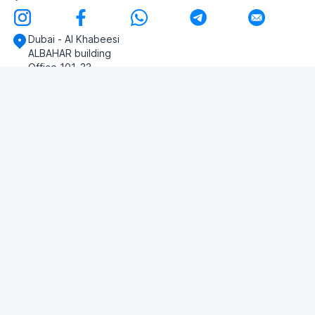
Dubai - Al Khabeesi
ALBAHAR building
Office 101-33
+971-56-505-8555
Herhangi bir sorunuz var mı?
Bize yazın!
SORU SOR
© 2026 RDC Portal L.L.C