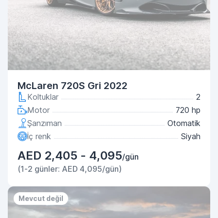
McLaren 720S Gri 2022
Koltuklar
2
Motor
720 hp
Şanzıman
Otomatik
İç renk
Siyah
AED 2,405 - 4,095
/gün
(1-2 günler: AED 4,095/gün)
Mevcut değil