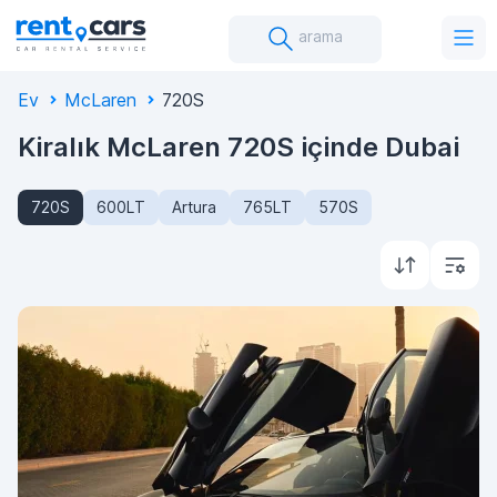
arama
Ev
McLaren
720S
Kiralık McLaren 720S içinde Dubai
720S
600LT
Artura
765LT
570S