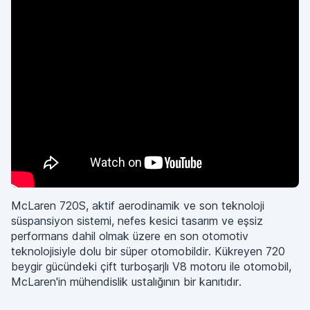
McLaren 720S, aktif aerodinamik ve son teknoloji
süspansiyon sistemi, nefes kesici tasarım ve eşsiz
performans dahil olmak üzere en son otomotiv
teknolojisiyle dolu bir süper otomobildir. Kükreyen 720
beygir gücündeki çift turboşarjlı V8 motoru ile otomobil,
McLaren'in mühendislik ustalığının bir kanıtıdır.