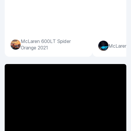
McLaren 600LT Spider
McLaren 7
Orange 2021