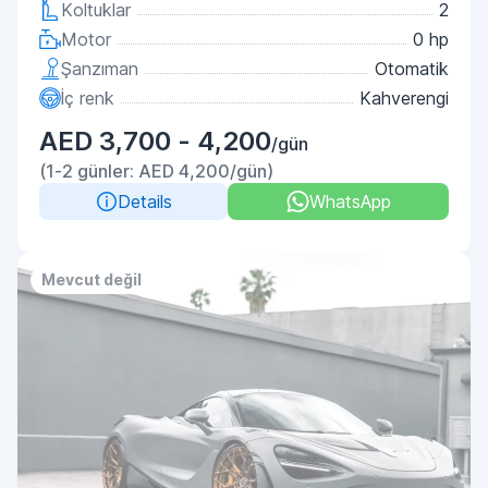
Koltuklar
2
Motor
0 hp
Şanzıman
Otomatik
İç renk
Kahverengi
AED 3,700 - 4,200
/gün
(1-2 günler: AED 4,200/gün)
Details
WhatsApp
Mevcut değil