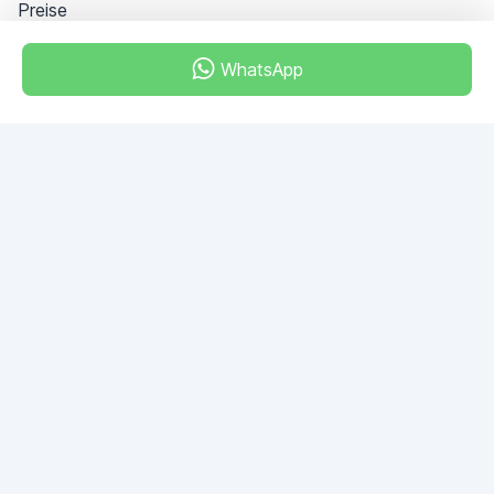
Preise
WhatsApp
Dubai - Al Khabeesi
ALBAHAR building
Office 101-33
+971-56-505-8555
Haben Sie noch Fragen?
Schreiben Sie uns!
EINE FRAGE STELLEN
© 2026 RDC Portal L.L.C