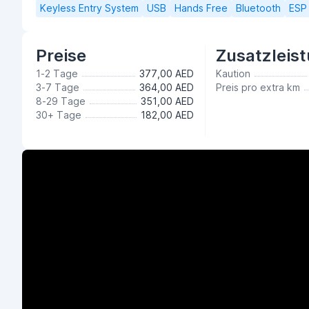
Keyless Entry System
USB
Hands Free
Bluetooth
ESP
Preise
Zusatzleis
1-2 Tage
377,00 AED
Kaution
3-7 Tage
364,00 AED
Preis pro extra km
8-29 Tage
351,00 AED
30+ Tage
182,00 AED