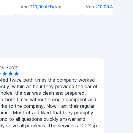
Von
210,00 AED
/tag
Von
210,00 AED
/tag
es Scott
plied twice both times the company worked
ectly, within an hour they provided the car of
hoice, the car was clean and prepared.
ed both times without a single complaint and
rks to the company. Now I am their regular
omer. Most of all I liked that they promptly
ond to all questions quickly answer and
kly solve all problems. The service is 100%.👍