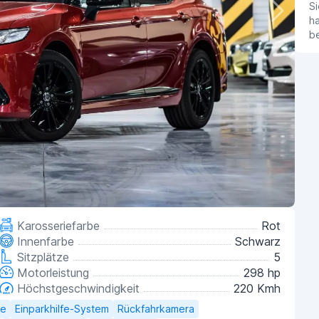
Si
ha
b
Karosseriefarbe
Rot
Innenfarbe
Schwarz
Sitzplätze
5
Motorleistung
298 hp
Höchstgeschwindigkeit
220 Kmh
ge
Einparkhilfe-System
Rückfahrkamera