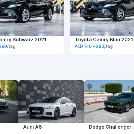
amry Schwarz 2021
Toyota Camry Blau 2021
 290
/tag
AED 140 - 290
/tag
Audi A6
Dodge Challenger