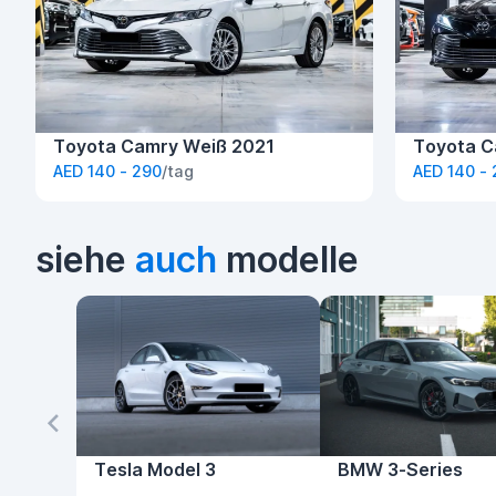
Toyota Camry Weiß 2021
Toyota C
AED 140 - 290
/tag
AED 140 -
siehe
auch
modelle
Tesla Model 3
BMW 3-Series