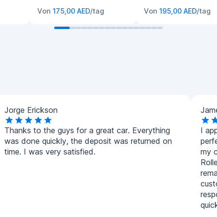
Von
175,00 AED
/tag
Von
195,00 AED
/tag
Jorge Erickson
Jam
Thanks to the guys for a great car. Everything
I ap
was done quickly, the deposit was returned on
perf
time. I was very satisfied.
my c
Roll
rema
cust
resp
quic