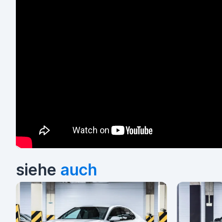
siehe
auch