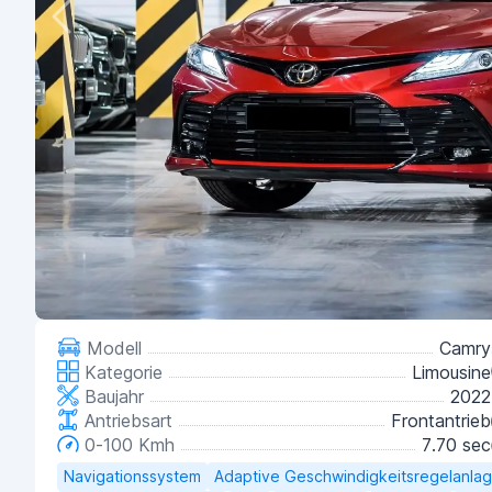
Modell
Camry
Kategorie
Limousine
Baujahr
2022
Antriebsart
Frontantrieb
0-100 Kmh
7.70 sec
Navigationssystem
Adaptive Geschwindigkeitsregelanla