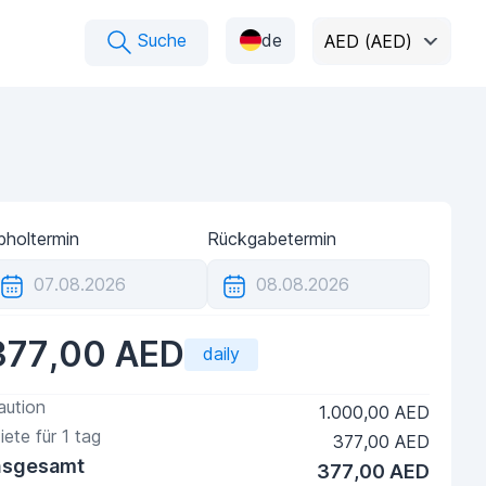
Suche
de
AED (AED)
bholtermin
Rückgabetermin
377,00 AED
daily
aution
1.000,00 AED
iete für
1
tag
377,00 AED
nsgesamt
377,00 AED