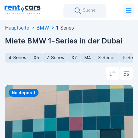
Suche
Hauptseite
BMW
1-Series
Miete BMW 1-Series in der Dubai
4-Series
X5
7-Series
X7
M4
3-Series
5-Seri
Priority
No deposit