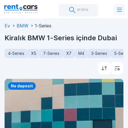
arama
Ev
BMW
1-Series
Kiralık BMW 1-Series içinde Dubai
4-Series
X5
7-Series
X7
M4
3-Series
5-Seri
Priority
No deposit