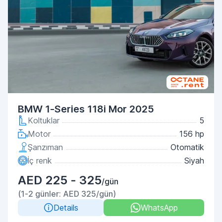
BMW 1-Series 118i Mor 2025
Koltuklar
5
Motor
156 hp
Şanzıman
Otomatik
İç renk
Siyah
AED 225 - 325
/gün
(1-2 günler: AED 325/gün)
Details
WhatsApp