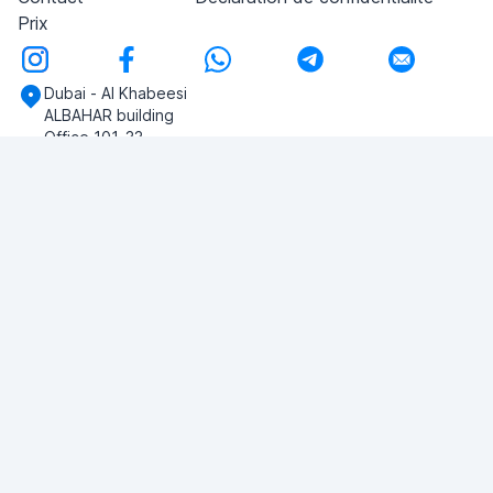
Prix
Dubai - Al Khabeesi
ALBAHAR building
Office 101-33
+971-56-505-8555
Si vous avez des questions, écrivez-nous!
POSER UNE QUESTION
© 2026 RDC Portal L.L.C