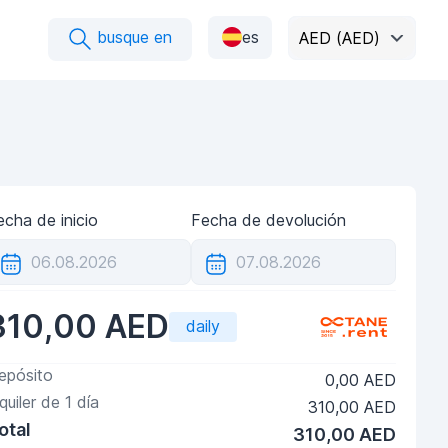
busque en
es
AED (AED)
echa de inicio
Fecha de devolución
310,00 AED
daily
epósito
0,00 AED
lquiler de
1
día
310,00 AED
otal
310,00 AED