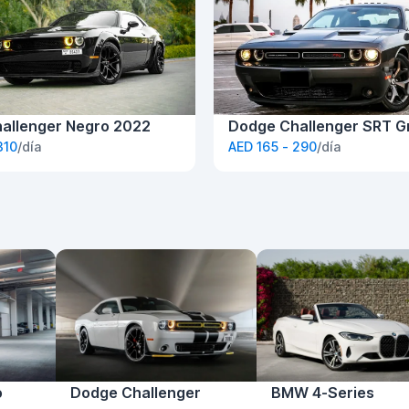
allenger Negro 2022
Dodge Challenger SRT G
310
/día
AED 165 - 290
/día
o
Dodge Challenger
BMW 4-Series