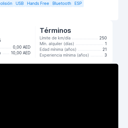
olisión
USB
Hands Free
Bluetooth
ESP
Términos
s
Límite de km/día
250
Mín. alquiler (días)
1
0,00 AED
Edad mínima (años)
21
a
10,00 AED
Experiencia mínima (años)
3