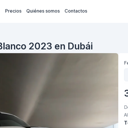
Precios
Quiénes somos
Contactos
 Blanco 2023 en Dubái
F
D
A
T