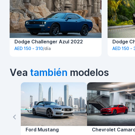
Dodge Challenger Azul 2022
Dodge Ch
AED 150 - 310
/día
AED 150 - 
Vea
también
modelos
Ford Mustang
Chevrolet Camar