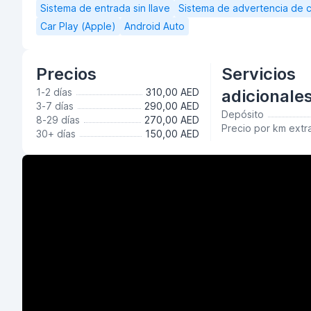
Sistema de entrada sin llave
Sistema de advertencia de c
Car Play (Apple)
Android Auto
Precios
Servicios
1-2 días
310,00 AED
adicionale
3-7 días
290,00 AED
Depósito
8-29 días
270,00 AED
Precio por km extr
30+ días
150,00 AED