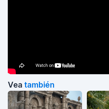
Vea
también