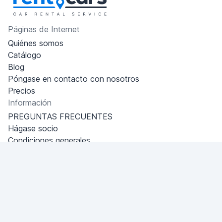
Páginas de Internet
Quiénes somos
Catálogo
Blog
Póngase en contacto con nosotros
Precios
Información
PREGUNTAS FRECUENTES
Hágase socio
Condiciones generales
Política de privacidad
Dubai - Al Khabeesi
ALBAHAR building
Office 101-33
+971-56-505-8555