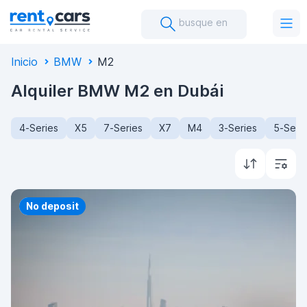
busque en
Inicio
BMW
M2
Alquiler BMW M2 en Dubái
4-Series
X5
7-Series
X7
M4
3-Series
5-Seri
Priority
No deposit