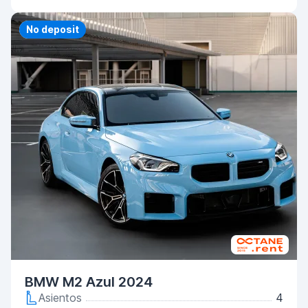
Priority
No deposit
BMW M2 Azul 2024
Asientos
4