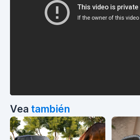
Vea
también