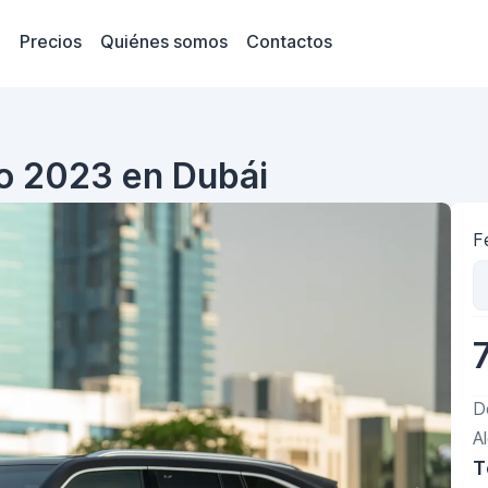
Precios
Quiénes somos
Contactos
o 2023 en Dubái
F
D
A
T