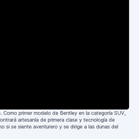
te. Como primer modelo de Bentley en la categoría SUV,
contrará artesanía de primera clase y tecnología de
 si se siente aventurero y se dirige a las dunas del