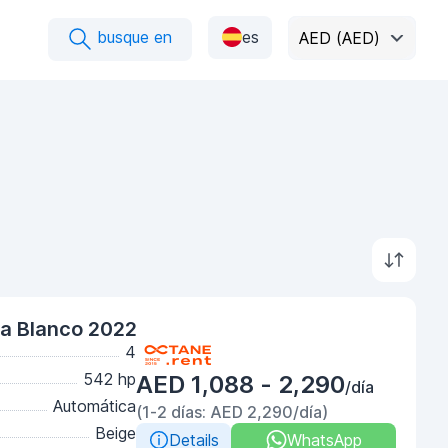
busque en
es
AED (AED)
a Blanco 2022
4
542 hp
AED 1,088 - 2,290
/día
Automática
(1-2 días: AED 2,290/día)
Beige
Details
WhatsApp