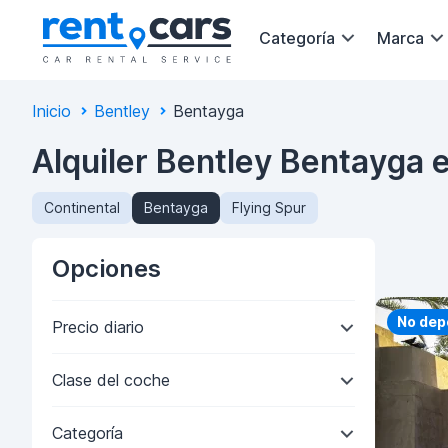
Categoría
Marca
Inicio
Bentley
Bentayga
Alquiler Bentley Bentayga 
Continental
Bentayga
Flying Spur
Opciones
Priorit
No dep
Precio diario
Clase del coche
Categoría