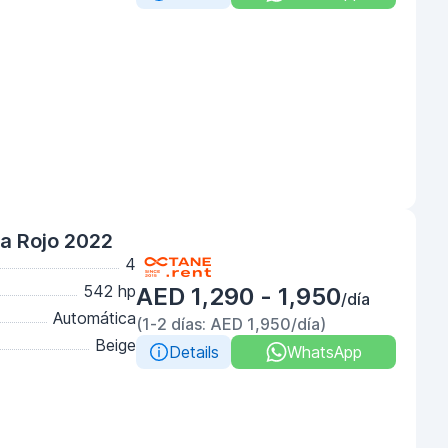
a Rojo 2022
4
542 hp
AED 1,290 - 1,950
/día
Automática
(1-2 días: AED 1,950/día)
Beige
Details
WhatsApp