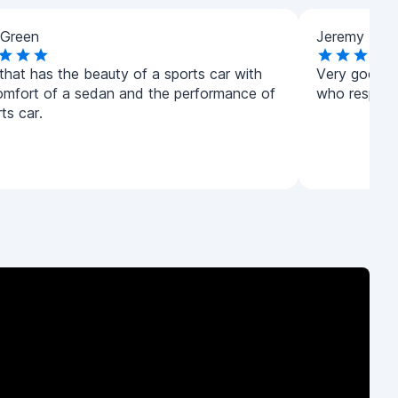
 Green
Jeremy King
 that has the beauty of a sports car with
Very good re
omfort of a sedan and the performance of
who respond
ts car.