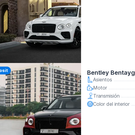
y
osit
Bentley Bentayg
Asientos
Motor
Transmisión
Color del interior