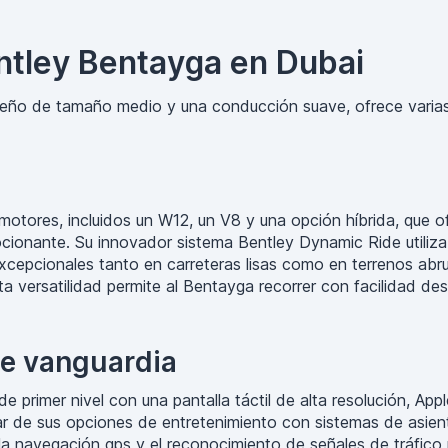
entley Bentayga en Dubai
seño de tamaño medio y una conducción suave, ofrece varias 
otores, incluidos un W12, un V8 y una opción híbrida, que 
ionante. Su innovador sistema Bentley Dynamic Ride utiliza 
epcionales tanto en carreteras lisas como en terrenos abrup
sta versatilidad permite al Bentayga recorrer con facilidad d
de vanguardia
 primer nivel con una pantalla táctil de alta resolución, Ap
r de sus opciones de entretenimiento con sistemas de asiento
, la navegación gps y el reconocimiento de señales de tráfico