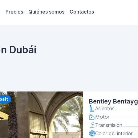
Precios
Quiénes somos
Contactos
en Dubái
y
osit
Bentley Bentayg
Asientos
Motor
Transmisión
Color del interior