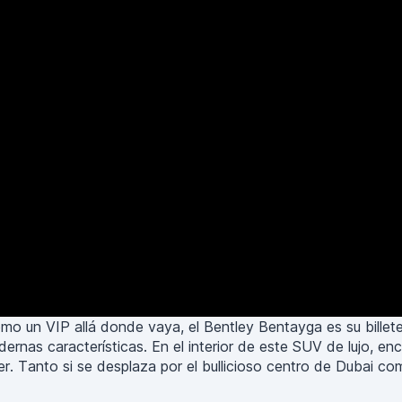
como un VIP allá donde vaya, el Bentley Bentayga es su bille
dernas características. En el interior de este SUV de lujo, en
 Tanto si se desplaza por el bullicioso centro de Dubai como