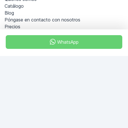
Catálogo
Blog
Póngase en contacto con nosotros
Precios
Información
PREGUNTAS FRECUENTES
WhatsApp
Hágase socio
Condiciones generales
Política de privacidad
Dubai - Al Khabeesi
ALBAHAR building
Office 101-33
+971-56-505-8555