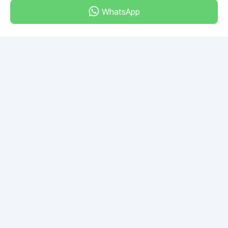
WhatsApp
Dubai - Al Khabeesi
ALBAHAR building
Office 101-33
+971-56-505-8555
Herhangi bir sorunuz var mı?
Bize yazın!
SORU SOR
© 2026 RDC Portal L.L.C