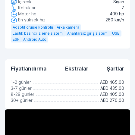
İç renk
Siyah
Koltuklar
7
Motor hp
409 hp
En yüksek hız
260 km/h
Adaptif cruise kontrolü
Arka kamera
Lastik basıncı izleme sistemi
Anahtarsız giriş sistemi
USB
ESP
Android Auto
Fiyatlandırma
Ekstralar
Şartlar
1-2 günler
AED 465,00
3-7 günler
AED 435,00
8-29 günler
AED 405,00
30+ günler
AED 270,00