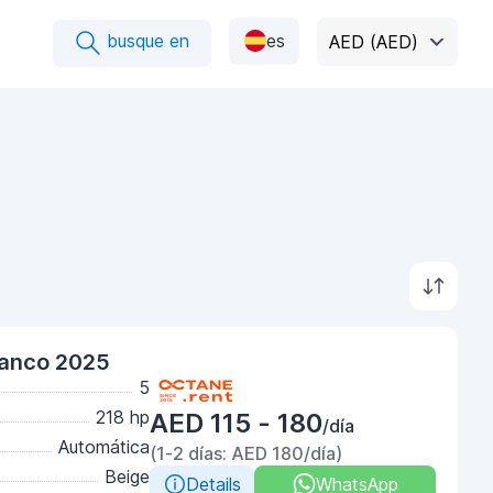
busque en
es
AED (AED)
lanco 2025
5
218 hp
AED 115 - 180
/día
Automática
(1-2 días: AED 180/día)
Beige
Details
WhatsApp