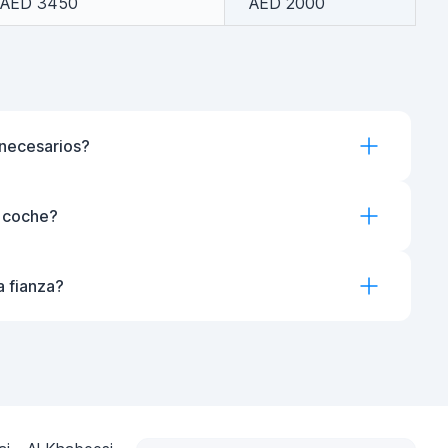
AED 3450
AED 2000
necesarios?
l coche?
a fianza?