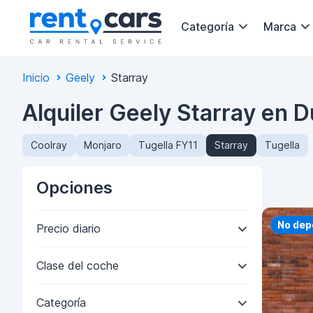
Categoría
Marca
Inicio
Geely
Starray
Alquiler Geely Starray en D
Coolray
Monjaro
Tugella FY11
Starray
Tugella
Opciones
Priorit
No dep
Precio diario
Clase del coche
Categoría