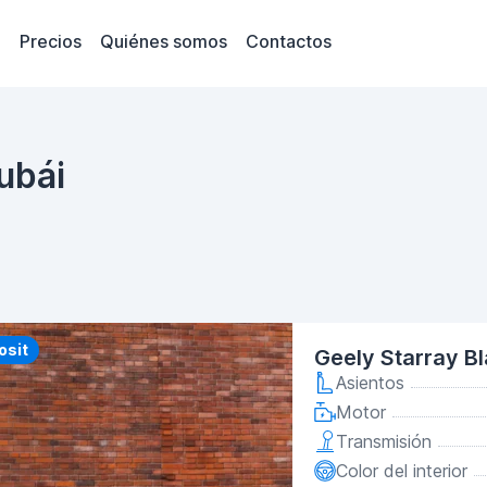
Precios
Quiénes somos
Contactos
ubái
y
osit
Geely Starray B
Asientos
Motor
Transmisión
Color del interior