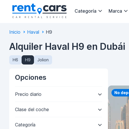
Categoría
Marca
Inicio
Haval
H9
Alquiler Haval H9 en Dubái
H6
H9
Jolion
Opciones
Priorit
No dep
Precio diario
Clase del coche
Categoría