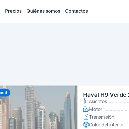
Precios
Quiénes somos
Contactos
y
osit
Haval H9 Verde
Asientos
Motor
Transmisión
Color del interior