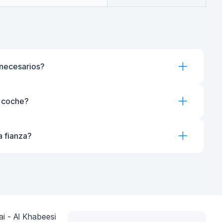
necesarios?
l coche?
a fianza?
i - Al Khabeesi