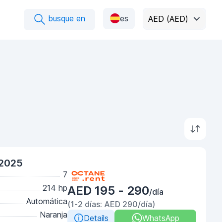
busque en
es
AED (AED)
 2025
7
214 hp
AED 195 - 290
/día
Automática
(1-2 días: AED 290/día)
Naranja
Details
WhatsApp