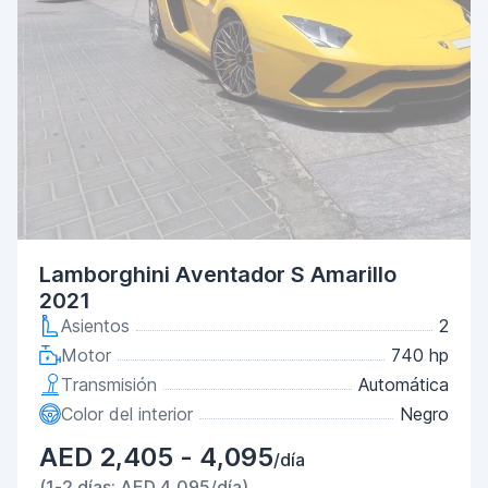
Lamborghini Aventador S Amarillo
2021
Asientos
2
Motor
740 hp
Transmisión
Automática
Color del interior
Negro
AED 2,405 - 4,095
/día
(1-2 días: AED 4,095/día)