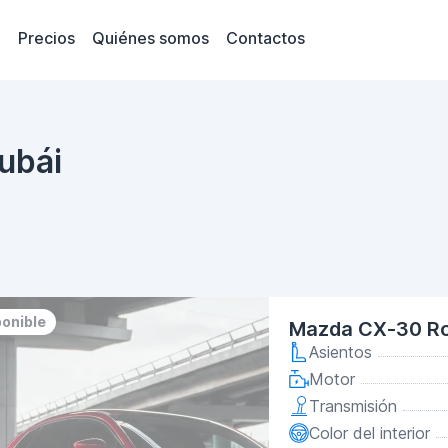
Precios
Quiénes somos
Contactos
ubái
ponible
Mazda CX-30 Ro
Asientos
Motor
Transmisión
Color del interior