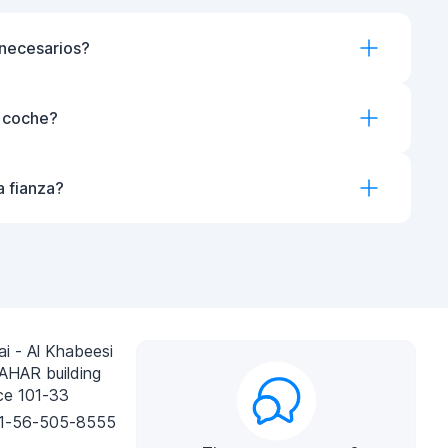
necesarios?
l coche?
a fianza?
i - Al Khabeesi
AHAR building
ce 101-33
1-56-505-8555