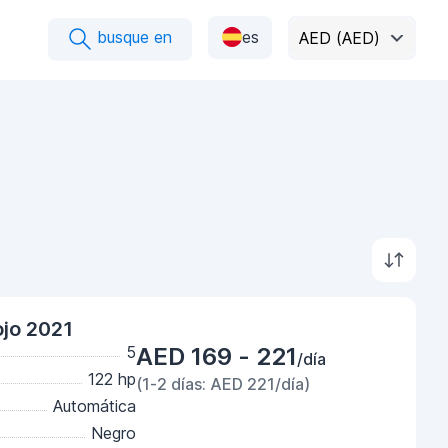
busque en
es
AED (AED)
jo 2021
5
AED 169 - 221
/día
122 hp
(1-2 días: AED 221/día)
Automática
Negro