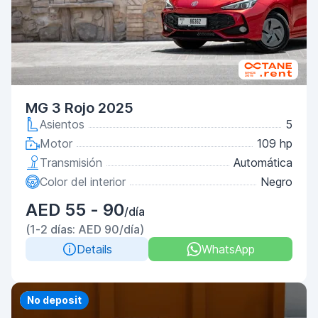
MG 3 Rojo 2025
Asientos
5
Motor
109 hp
Transmisión
Automática
Color del interior
Negro
AED 55 - 90
/día
(1-2 días: AED 90/día)
Details
WhatsApp
Priority
No deposit