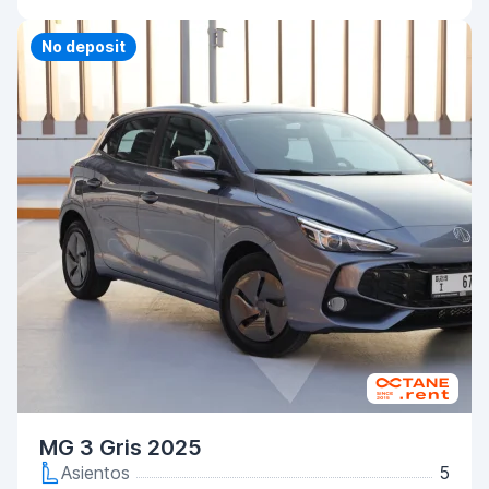
Priority
No deposit
MG 3 Gris 2025
Asientos
5