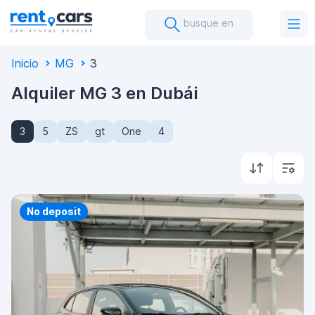
busque en
Inicio
MG
3
Alquiler MG 3 en Dubái
3
5
ZS
gt
One
4
Priority
No deposit