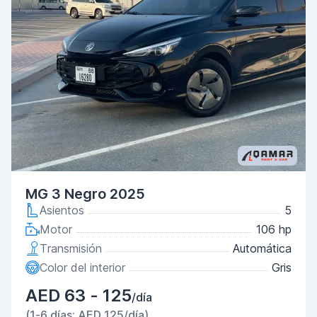
MG 3 Negro 2025
Asientos
5
Motor
106 hp
Transmisión
Automática
Color del interior
Gris
AED 63 - 125
/día
(1-6 días: AED 125/día)