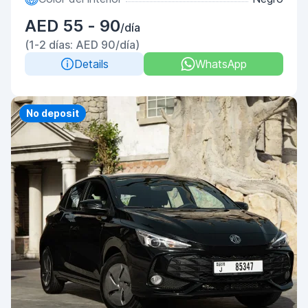
AED 55 - 90
/día
(1-2 días: AED 90/día)
Details
WhatsApp
Priority
No deposit