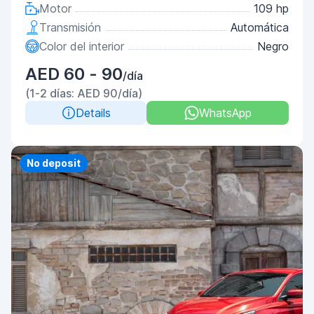
Motor
109 hp
Transmisión
Automática
Color del interior
Negro
AED 60 - 90
/día
(1-2 días: AED 90/día)
Details
WhatsApp
Priority
No deposit