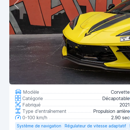
Modèle
Corvette
Catégorie
Décapotable
Fabriqué
2021
Type d'entraînement
Propulsion arrière
0-100 km/h
2.90 sec
Système de navigation
Régulateur de vitesse adaptatif