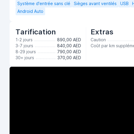
Système d'entrée sans clé
Sièges avant ventilés
USB
Android Auto
Tarification
Extras
1-2 jours
890,00 AED
Caution
3-7 jours
840,00 AED
Coût par km suppléme
8-29 jours
790,00 AED
30+ jours
370,00 AED