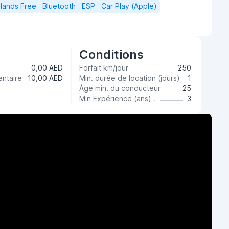
Hands Free
Bluetooth
ESP
Car Play (Apple)
Conditions
0,00 AED
Forfait km/jour
250
ntaire
10,00 AED
Min. durée de location (jours)
1
Âge min. du conducteur
25
Min Expérience (ans)
3