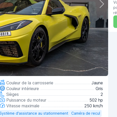
V
po
ré
Couleur de la carrosserie
Jaune
Couleur intérieure
Gris
Sièges
2
Puissance du moteur
502 hp
Vitesse maximale
250 km/h
Système d'assistance au stationnement
Caméra de recul