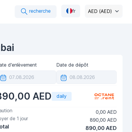
recherche
fr
AED (AED)
bai
ate d'enlèvement
Date de dépôt
890,00 AED
daily
aution
0,00 AED
oyer de
1
jour
890,00 AED
otal
890,00 AED