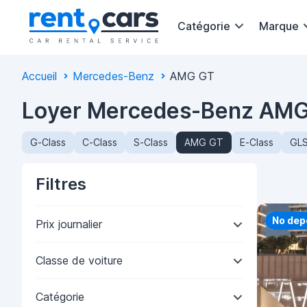
Catégorie
Marque
Accueil
Mercedes-Benz
AMG GT
Loyer Mercedes-Benz AMG
G-Class
C-Class
S-Class
AMG GT
E-Class
GLS
Filtres
Priorit
No dep
Prix journalier
Classe de voiture
Catégorie