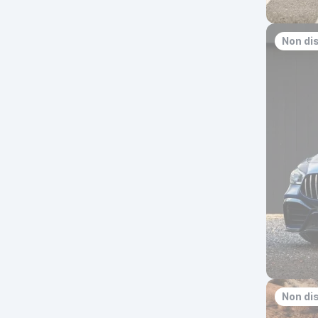
Non di
Non di