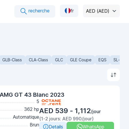
recherche
fr
AED (AED)
GLB-Class
CLA-Class
GLC
GLE Coupe
EQS
SL-Clas
AMG GT 43 Blanc 2023
5
362 hp
AED 539 - 1,112
/jour
Automatique
(1-2 jours: AED 990/jour)
Brun
Details
WhatsApp