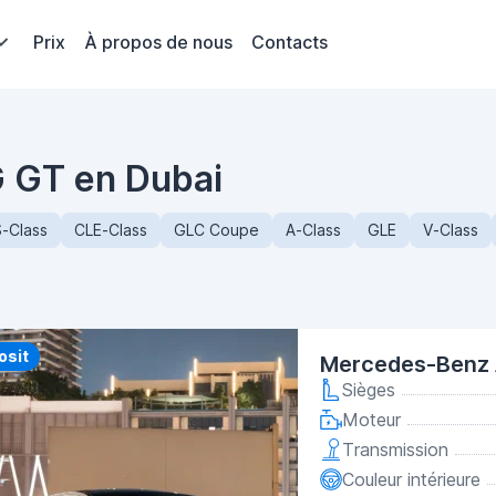
Prix
À propos de nous
Contacts
 GT en Dubai
-Class
CLE-Class
GLC Coupe
A-Class
GLE
V-Class
y
osit
Mercedes-Benz 
Sièges
Moteur
Transmission
Couleur intérieure