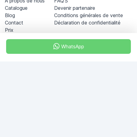
À propos de nous
FAQ'S
Catalogue
Devenir partenaire
Blog
Conditions générales de vente
Contact
Déclaration de confidentialité
Prix
WhatsApp
Dubai - Al Khabeesi
ALBAHAR building
Office 101-33
+971-56-505-8555
Si vous avez des questions, écrivez-nous!