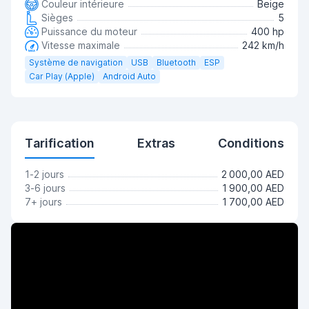
Couleur intérieure
Beige
Sièges
5
Puissance du moteur
400 hp
Vitesse maximale
242 km/h
Système de navigation
USB
Bluetooth
ESP
Car Play (Apple)
Android Auto
Tarification
Extras
Conditions
1-2 jours
2 000,00 AED
3-6 jours
1 900,00 AED
7+ jours
1 700,00 AED