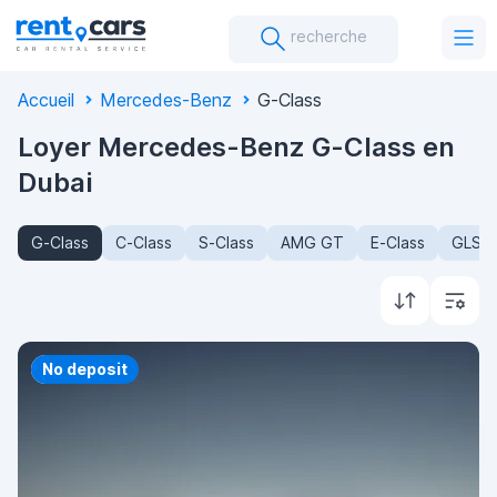
recherche
Accueil
Mercedes-Benz
G-Class
Loyer Mercedes-Benz G-Class en
Dubai
G-Class
C-Class
S-Class
AMG GT
E-Class
GLS-C
Priority
No deposit