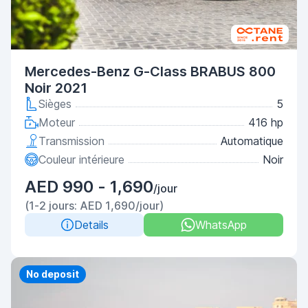
Mercedes-Benz G-Class BRABUS 800
Noir 2021
Sièges
5
Moteur
416 hp
Transmission
Automatique
Couleur intérieure
Noir
AED 990 - 1,690
/jour
(1-2 jours: AED 1,690/jour)
Details
WhatsApp
Priority
No deposit