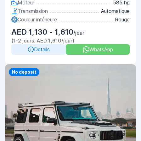
Moteur
585 hp
Transmission
Automatique
Couleur intérieure
Rouge
AED 1,130 - 1,610
/jour
(1-2 jours: AED 1,610/jour)
Details
WhatsApp
Priority
No deposit