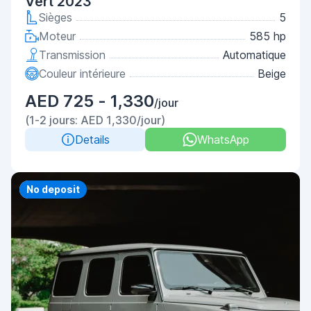
Vert 2023
Sièges
5
Moteur
585 hp
Transmission
Automatique
Couleur intérieure
Beige
AED 725 - 1,330
/jour
(1-2 jours: AED 1,330/jour)
Details
WhatsApp
Priority
No deposit