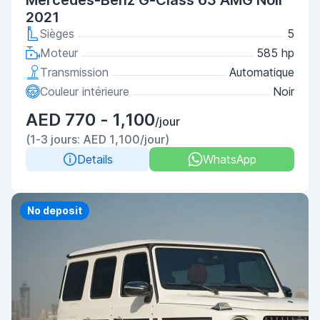
Mercedes-Benz G-Class 63 AMG Noir
2021
Sièges
5
Moteur
585 hp
Transmission
Automatique
Couleur intérieure
Noir
AED 770 - 1,100
/jour
(1-3 jours: AED 1,100/jour)
Details
WhatsApp
No deposit