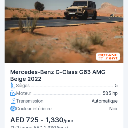
Mercedes-Benz G-Class G63 AMG
Beige 2022
Sièges
5
Moteur
585 hp
Transmission
Automatique
Couleur intérieure
Noir
AED 725 - 1,330
/jour
(1-2 jours: AED 1,330/jour)