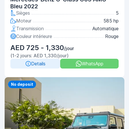
Bleu 2022
Sièges
5
Moteur
585 hp
Transmission
Automatique
Couleur intérieure
Rouge
AED 725 - 1,330
/jour
(1-2 jours: AED 1,330/jour)
Details
WhatsApp
Priority
No deposit