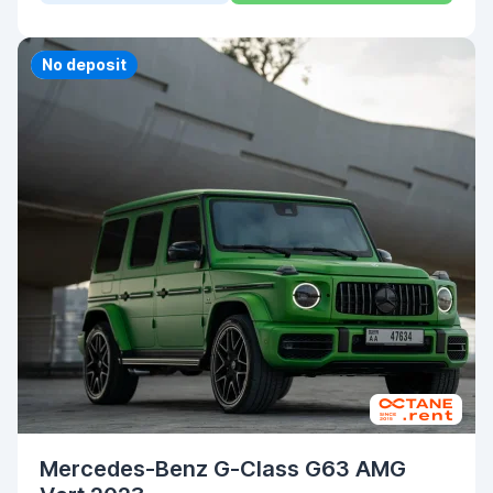
Priority
No deposit
Mercedes-Benz G-Class G63 AMG