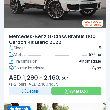
Mercedes-Benz G-Class Brabus 800
Carbon Kit Blanc 2023
Sièges
5
Moteur
577 hp
Transmission
Automatique
Couleur intérieure
Cyan
AED 1,290 - 2,160
/jour
(1-2 jours: AED 2,160/jour)
Details
WhatsApp
Priority
No deposit