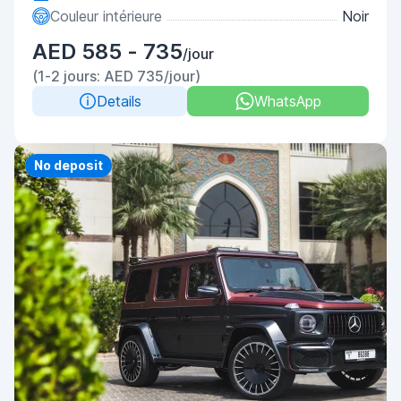
Couleur intérieure
Noir
AED 585 - 735
/jour
(1-2 jours: AED 735/jour)
Details
WhatsApp
Priority
No deposit