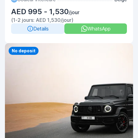
AED 995 - 1,530
/jour
(1-2 jours: AED 1,530/jour)
Details
WhatsApp
Priority
No deposit