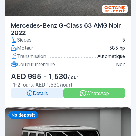
Mercedes-Benz G-Class 63 AMG Noir
2022
Sièges
5
Moteur
585 hp
Transmission
Automatique
Couleur intérieure
Noir
AED 995 - 1,530
/jour
(1-2 jours: AED 1,530/jour)
Details
WhatsApp
Priority
No deposit