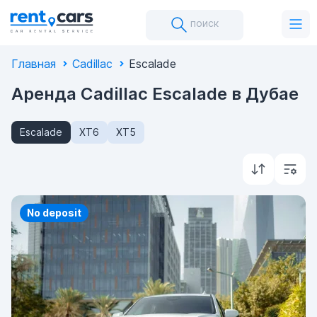
поиск
Главная
Cadillac
Escalade
Аренда Cadillac Escalade в Дубае
Escalade
XT6
XT5
Priority
No deposit