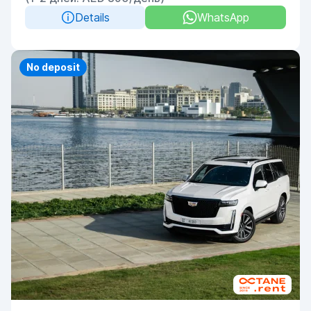
Details
WhatsApp
Priority
No deposit