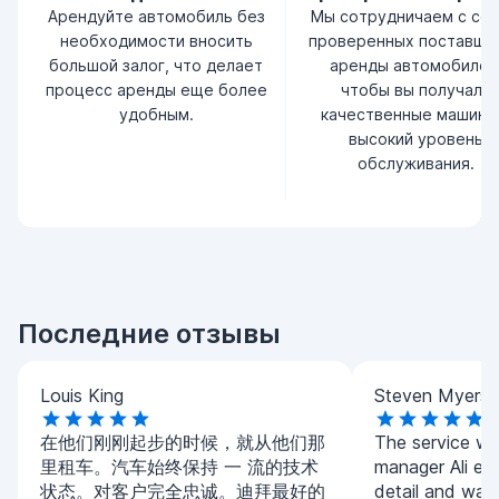
Арендуйте автомобиль без
Мы сотрудничаем с се
необходимости вносить
проверенных поставщи
большой залог, что делает
аренды автомобилей
процесс аренды еще более
чтобы вы получали
удобным.
качественные машины
высокий уровень
обслуживания.
Последние отзывы
Louis King
Steven Myers
在他们刚刚起步的时候，就从他们那
The service w
里租车。汽车始终保持 一 流的技术
manager Ali exp
状态。对客户完全忠诚。迪拜最好的
detail and was