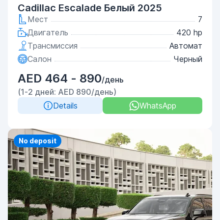
Cadillac Escalade Белый 2025
Мест
7
Двигатель
420 hp
Трансмиссия
Автомат
Салон
Черный
AED 464 - 890
/день
(1-2 дней: AED 890/день)
Details
WhatsApp
Priority
No deposit