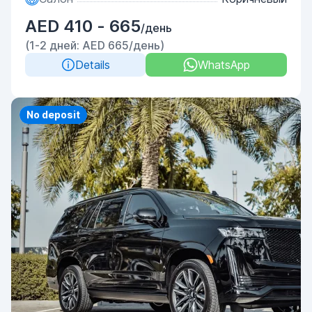
AED 410 - 665
/день
(1-2 дней: AED 665/день)
Details
WhatsApp
Priority
No deposit