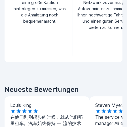
eine große Kaution
Netzwerk zuverlässige
hinterlegen zu müssen, was
Autovermieter zusammen
die Anmietung noch
Ihnen hochwertige Fahrz
bequemer macht.
und einen guten Servic
bieten zu können.
Neueste Bewertungen
Louis King
Steven Myers
在他们刚刚起步的时候，就从他们那
The service w
里租车。汽车始终保持 一 流的技术
manager Ali exp