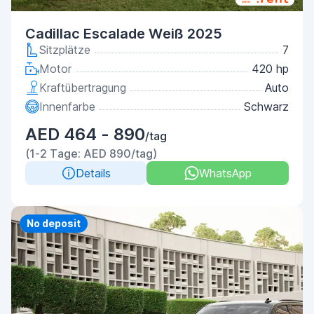
Cadillac Escalade Weiß 2025
Sitzplätze
7
Motor
420 hp
Kraftübertragung
Auto
Innenfarbe
Schwarz
AED 464 - 890
/tag
(1-2 Tage: AED 890/tag)
Details
WhatsApp
Priority
No deposit