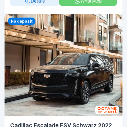
Details
WhatsApp
Priority
No deposit
Cadillac Escalade ESV Schwarz 2022