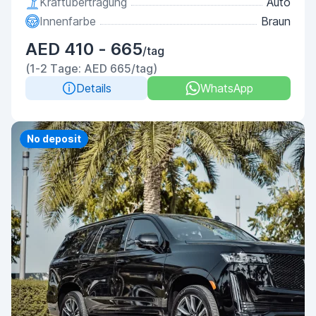
Kraftübertragung
Auto
Innenfarbe
Braun
AED 410 - 665
/tag
(1-2 Tage: AED 665/tag)
Details
WhatsApp
Priority
No deposit