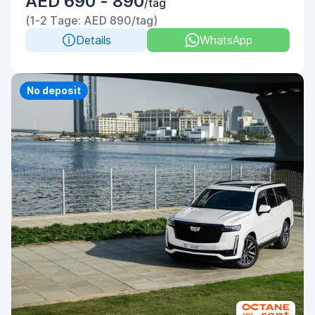
AED 690 - 890
/tag
(1-2 Tage: AED 890/tag)
Details
WhatsApp
Priority
No deposit