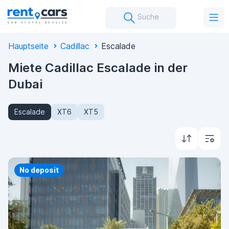
Suche
Hauptseite
Cadillac
Escalade
Miete Cadillac Escalade in der
Dubai
Escalade
XT6
XT5
Priority
No deposit