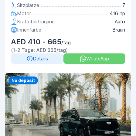
Sitzplätze
7
Motor
416 hp
Kraftübertragung
Auto
Innenfarbe
Braun
AED 410 - 665
/tag
(1-2 Tage: AED 665/tag)
Details
WhatsApp
Priority
No deposit