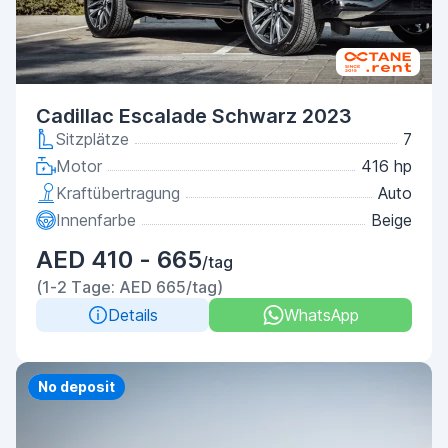
Cadillac Escalade Schwarz 2023
Sitzplätze
7
Motor
416 hp
Kraftübertragung
Auto
Innenfarbe
Beige
AED 410 - 665
/tag
(1-2 Tage: AED 665/tag)
Details
WhatsApp
Priority
No deposit