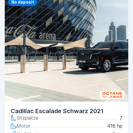
Priority
No deposit
Cadillac Escalade Schwarz 2021
Sitzplätze
7
Motor
416 hp