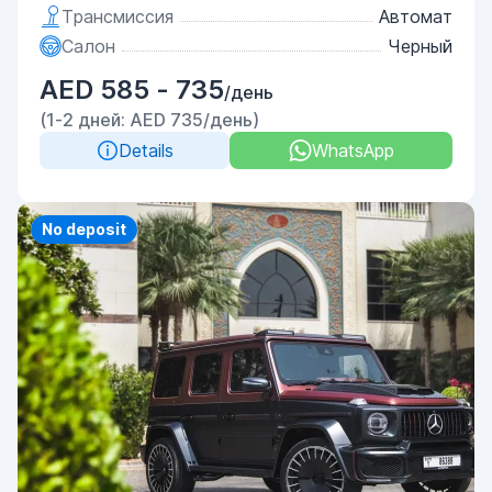
Трансмиссия
Автомат
Салон
Черный
AED 585 - 735
/день
(1-2 дней: AED 735/день)
Details
WhatsApp
Priority
No deposit