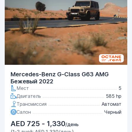
Mercedes-Benz G-Class G63 AMG
Бежевый 2022
Мест
5
Двигатель
585 hp
Трансмиссия
Автомат
Салон
Черный
AED 725 - 1,330
/день
(1-2 дней: AED 1,330/день)