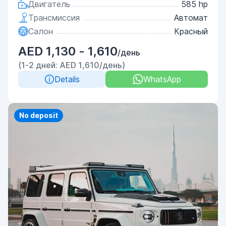
Двигатель
585 hp
Трансмиссия
Автомат
Салон
Красный
AED 1,130 - 1,610
/день
(1-2 дней: AED 1,610/день)
Details
WhatsApp
Priority
No deposit