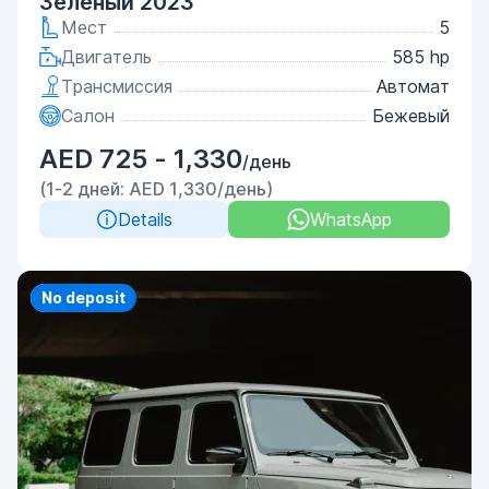
Зеленый 2023
Мест
5
Двигатель
585 hp
Трансмиссия
Автомат
Салон
Бежевый
AED 725 - 1,330
/день
(1-2 дней: AED 1,330/день)
Details
WhatsApp
Priority
No deposit