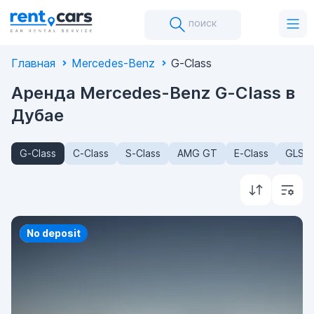
поиск
Главная
Mercedes-Benz
G-Class
Аренда Mercedes-Benz G-Class в
Дубае
G-Class
C-Class
S-Class
AMG GT
E-Class
GLS-C
Priority
No deposit