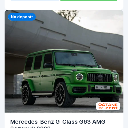
Priority
No deposit
Mercedes-Benz G-Class G63 AMG