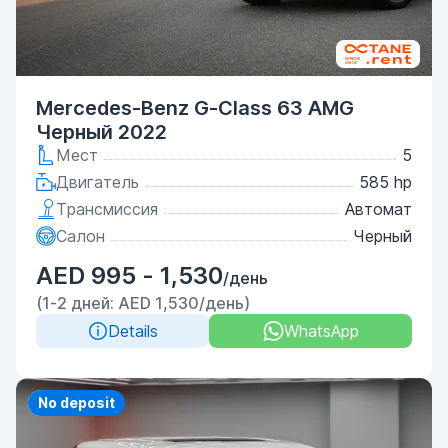
Mercedes-Benz G-Class 63 AMG
Черный 2022
Мест
5
Двигатель
585 hp
Трансмиссия
Автомат
Салон
Черный
AED 995 - 1,530
/день
(1-2 дней: AED 1,530/день)
Details
WhatsApp
Priority
No deposit