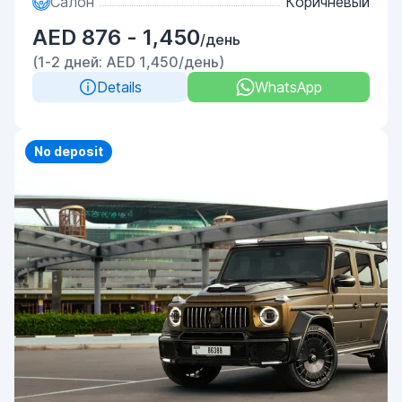
Салон
Коричневый
AED 876 - 1,450
/день
(1-2 дней: AED 1,450/день)
Details
WhatsApp
Priority
No deposit