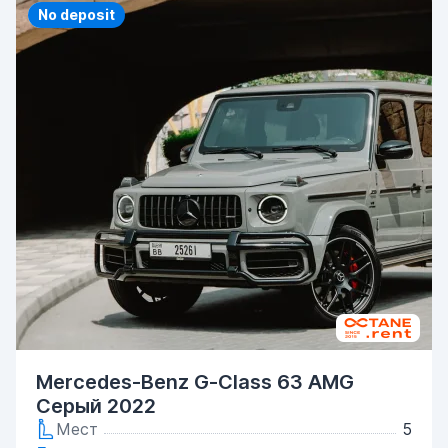
Priority
No deposit
Mercedes-Benz G-Class 63 AMG
Серый 2022
Мест
5