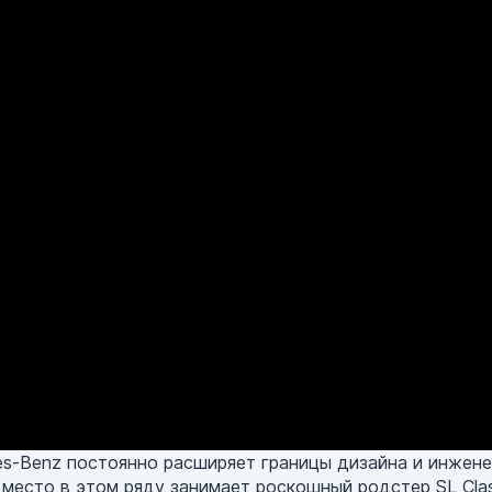
es-Benz постоянно расширяет границы дизайна и инжене
место в этом ряду занимает роскошный родстер SL Clas