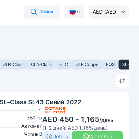
поиск
ru
AED (AED)
GLB-Class
CLA-Class
GLC
GLE Coupe
EQS
SL-Clas
SL-Class SL43 Синий 2022
4
381 hp
AED 450 - 1,165
/день
Автомат
(1-2 дней: AED 1,165/день)
Черный
Details
WhatsApp