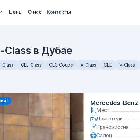
Цены
О нас
Контакты
-Class в Дубае
-Class
CLE-Class
GLC Coupe
A-Class
GLE
V-Class
y
osit
Mercedes-Benz 
Мест
Двигатель
Трансмиссия
Салон