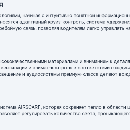
я
огиями, начиная с интуитивно понятной информационн
осятся адаптивный круиз-контроль, система удержани
бойную связь, позволяя водителям легко управлять на
ысококачественными материалами и вниманием к деталя
 вентиляции и климат-контроля в соответствии с инди
освещение и аудиосистемы премиум-класса делают вожд
 система AIRSCARF, которая сохраняет тепло в области 
воляет регулировать количество света, проникающего 