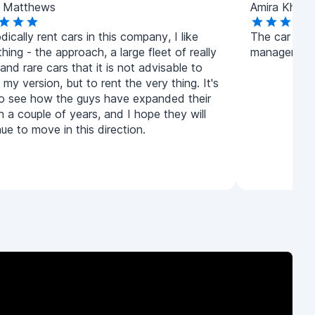
n Matthews
Amira Khalid
odically rent cars in this company, I like
The car was
hing - the approach, a large fleet of really
manager was
nd rare cars that it is not advisable to
 my version, but to rent the very thing. It's
to see how the guys have expanded their
in a couple of years, and I hope they will
ue to move in this direction.