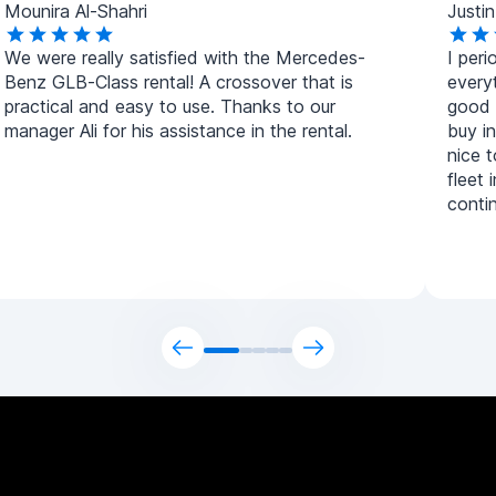
Mounira Al-Shahri
Justi
We were really satisfied with the Mercedes-
I peri
Benz GLB-Class rental! A crossover that is
everyt
practical and easy to use. Thanks to our
good a
manager Ali for his assistance in the rental.
buy in
nice 
fleet 
contin