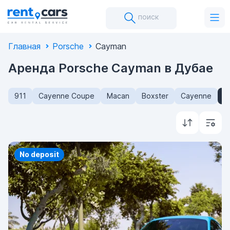
поиск
Главная
Porsche
Cayman
Аренда Porsche Cayman в Дубае
911
Cayenne Coupe
Macan
Boxster
Cayenne
C
Priority
No deposit