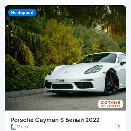
Priority
No deposit
Porsche Cayman S Белый 2022
Мест
2