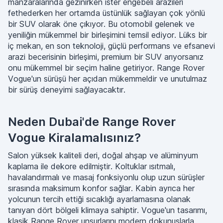
manzaralarında gezinirken ister engebeli arazileri
fethederken her ortamda üstünlük sağlayan çok yönlü
bir SUV olarak öne çıkıyor. Bu otomobil gelenek ve
yeniliğin mükemmel bir birleşimini temsil ediyor. Lüks bir
iç mekan, en son teknoloji, güçlü performans ve efsanevi
arazi becerisinin birleşimi, premium bir SUV arıyorsanız
onu mükemmel bir seçim haline getiriyor. Range Rover
Vogue'un sürüşü her açıdan mükemmeldir ve unutulmaz
bir sürüş deneyimi sağlayacaktır.
Neden Dubai'de Range Rover
Vogue Kiralamalısınız?
Salon yüksek kaliteli deri, doğal ahşap ve alüminyum
kaplama ile dekore edilmiştir. Koltuklar ısıtmalı,
havalandırmalı ve masaj fonksiyonlu olup uzun sürüşler
sırasında maksimum konfor sağlar. Kabin ayrıca her
yolcunun tercih ettiği sıcaklığı ayarlamasına olanak
tanıyan dört bölgeli klimaya sahiptir. Vogue'un tasarımı,
klasik Range Rover unsurlarını modern dokunuşlarla