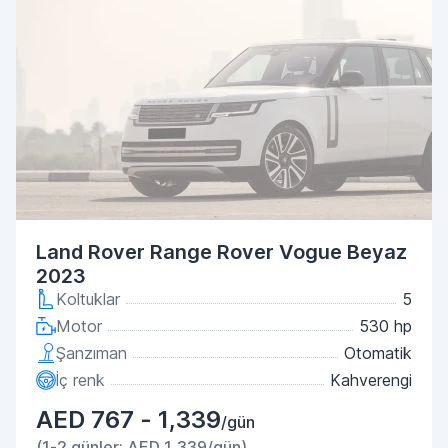
Land Rover Range Rover Vogue Beyaz
2023
Koltuklar
5
Motor
530 hp
Şanzıman
Otomatik
İç renk
Kahverengi
AED 767 - 1,339
/gün
(1-2 günler: AED 1,339/gün)