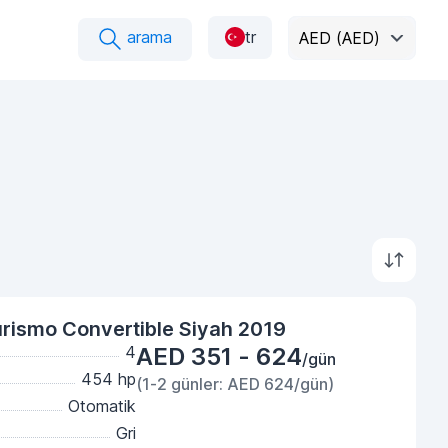
arama
tr
AED (AED)
rismo Convertible Siyah 2019
4
AED 351 - 624
/gün
454 hp
(1-2 günler: AED 624/gün)
Otomatik
Gri