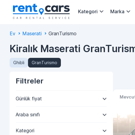
Kategori
Marka
Ev
Maserati
GranTurismo
Kiralık Maserati GranTuris
Ghibli
GranTurismo
Filtreler
Mevcut
Günlük fiyat
Araba sınıfı
Kategori