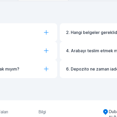
2. Hangi belgeler gereklid
4. Arabayı teslim etmek
cak mıyım?
6. Depozito ne zaman iade
Duba
aları
Bilgi