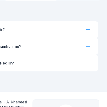
ir?
 mümkün mü?
 edilir?
i - Al Khabeesi