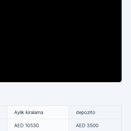
Aylık kiralama
depozito
AED 10530
AED 3500