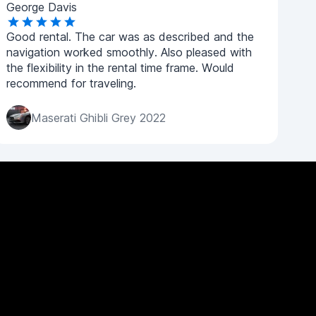
George Davis
Good rental. The car was as described and the
navigation worked smoothly. Also pleased with
the flexibility in the rental time frame. Would
recommend for traveling.
Maserati Ghibli Grey 2022