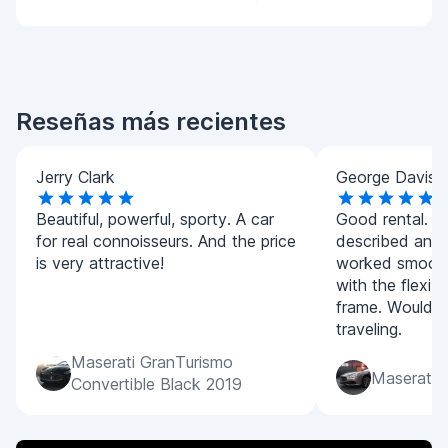
Reseñas más recientes
Jerry Clark
George Davis
Beautiful, powerful, sporty. A car
Good rental. T
for real connoisseurs. And the price
described and 
is very attractive!
worked smoothl
with the flexibi
frame. Would 
traveling.
Maserati GranTurismo
Maserati G
Convertible Black 2019