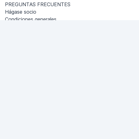
PREGUNTAS FRECUENTES
Hágase socio
Condiciones generales
Política de privacidad
Dubai - Al Khabeesi
ALBAHAR building
Office 101-33
+971-56-505-8555
¿Tiene una pregunta?
¡Escríbanos!