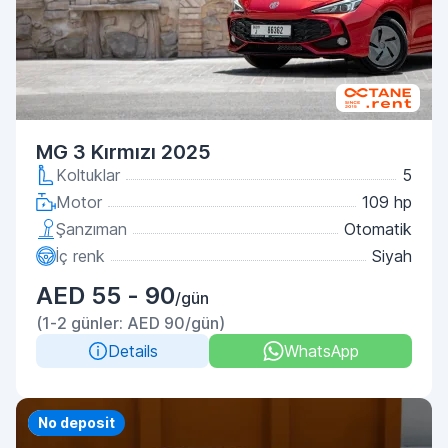
MG 3 Kırmızı 2025
Koltuklar
5
Motor
109 hp
Şanzıman
Otomatik
İç renk
Siyah
AED 55 - 90
/gün
(1-2 günler: AED 90/gün)
Details
WhatsApp
Priority
No deposit