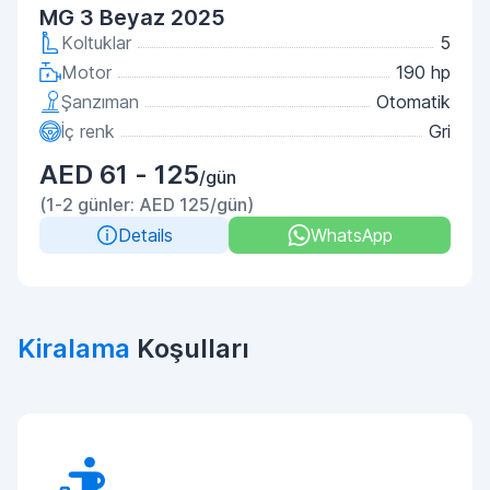
MG 3 Beyaz 2025
Koltuklar
5
Motor
190 hp
Şanzıman
Otomatik
İç renk
Gri
AED 61 - 125
/gün
(1-2 günler: AED 125/gün)
Details
WhatsApp
Kiralama
Koşulları