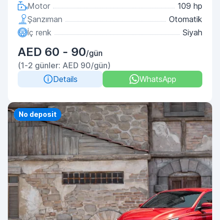
Motor
109 hp
Şanzıman
Otomatik
İç renk
Siyah
AED 60 - 90
/gün
(1-2 günler: AED 90/gün)
Details
WhatsApp
Priority
No deposit