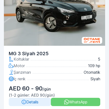
MG 3 Siyah 2025
Koltuklar
5
Motor
109 hp
Şanzıman
Otomatik
İç renk
Siyah
AED 60 - 90
/gün
(1-2 günler: AED 90/gün)
Details
WhatsApp