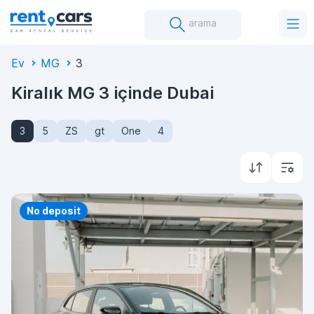
arama
Ev
MG
3
Kiralık MG 3 içinde Dubai
3
5
ZS
gt
One
4
Priority
No deposit