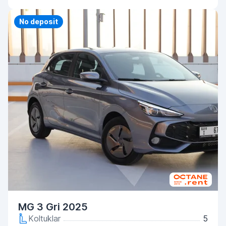
Priority
No deposit
MG 3 Gri 2025
Koltuklar
5