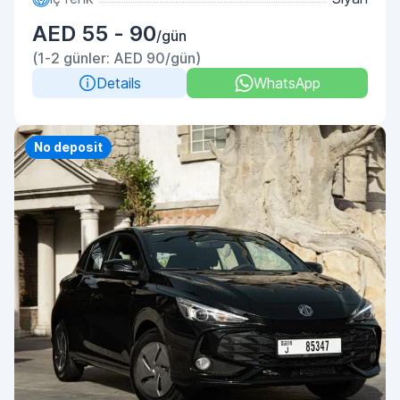
AED 55 - 90
/gün
(1-2 günler: AED 90/gün)
Details
WhatsApp
Priority
No deposit