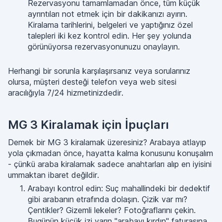
Rezervasyonu tamamlamadan önce, tüm küçük
ayrıntıları not etmek için bir dakikanızı ayırın.
Kiralama tarihlerini, belgeleri ve yaptığınız özel
talepleri iki kez kontrol edin. Her şey yolunda
görünüyorsa rezervasyonunuzu onaylayın.
Herhangi bir sorunla karşılaşırsanız veya sorularınız
olursa, müşteri desteği telefon veya web sitesi
aracılığıyla 7/24 hizmetinizdedir.
MG 3 Kiralamak için İpuçları
Demek bir MG 3 kiralamak üzeresiniz? Arabaya atlayıp
yola çıkmadan önce, hayatta kalma konusunu konuşalım
- çünkü araba kiralamak sadece anahtarları alıp en iyisini
ummaktan ibaret değildir.
Arabayı kontrol edin: Suç mahallindeki bir dedektif
gibi arabanın etrafında dolaşın. Çizik var mı?
Çentikler? Gizemli lekeler? Fotoğraflarını çekin.
Bugünün küçük izi yarın "arabayı kırdın" faturasına