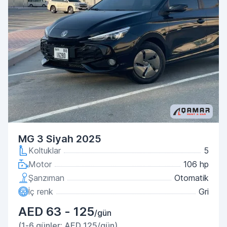
MG 3 Siyah 2025
Koltuklar
5
Motor
106 hp
Şanzıman
Otomatik
İç renk
Gri
AED 63 - 125
/gün
(1-6 günler: AED 125/gün)