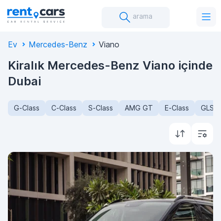
arama
Ev
Mercedes-Benz
Viano
Kiralık Mercedes-Benz Viano içinde
Dubai
G-Class
C-Class
S-Class
AMG GT
E-Class
GLS-C