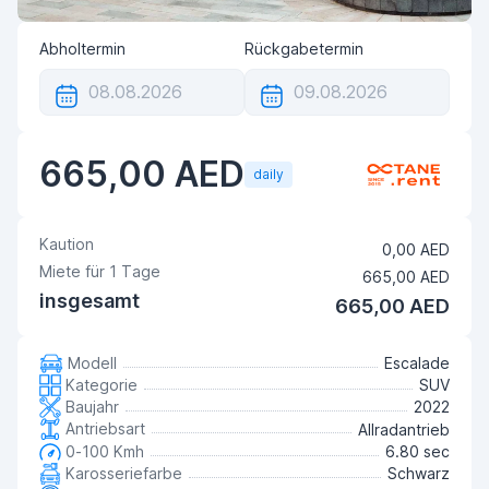
Abholtermin
Rückgabetermin
665,00 AED
daily
Kaution
0,00 AED
Miete für
1
Tage
665,00 AED
insgesamt
665,00 AED
Modell
Escalade
Kategorie
SUV
Baujahr
2022
Antriebsart
Allradantrieb
0-100 Kmh
6.80 sec
Karosseriefarbe
Schwarz