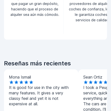
que pagar un gran depósito,
proveedores de alquiler
haciendo que el proceso de
coches de confianza, lo 
alquiler sea aún más cómodo.
le garantiza coches y
servicios de calidad.
Reseñas más recientes
Mona Ismail
Sean Ortiz
It is good for use in the city with
I took a Peug
many features. It gives a very
service, quick
classy feel and yet it is not
everything and
expensive at all.
The cars are all
condition, I'll