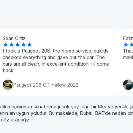
Sean Ortiz
Fati
I took a Peugeot 208, the bomb service, quickly
Thes
checked everything and gave out the car. The
maki
cars are all clean, in excellent condition, I'll come
back
Peugeot 208 GT Yellow 2022
yimleri açısından sunabileceği çok şey olan bir lüks ve yenilik
tmenin en uygun yoludur. Bu makalede, Dubai, BAE'de neden bi
r göz atacağız.