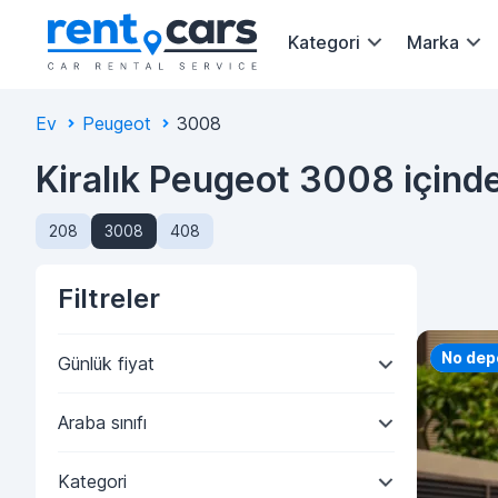
Kategori
Marka
Ev
Peugeot
3008
Kiralık Peugeot 3008 içind
208
3008
408
Filtreler
Priorit
No dep
Günlük fiyat
Araba sınıfı
Kategori