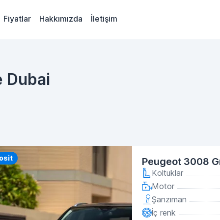
Fiyatlar
Hakkımızda
İletişim
e Dubai
y
osit
Peugeot 3008 G
Koltuklar
Motor
Şanzıman
İç renk