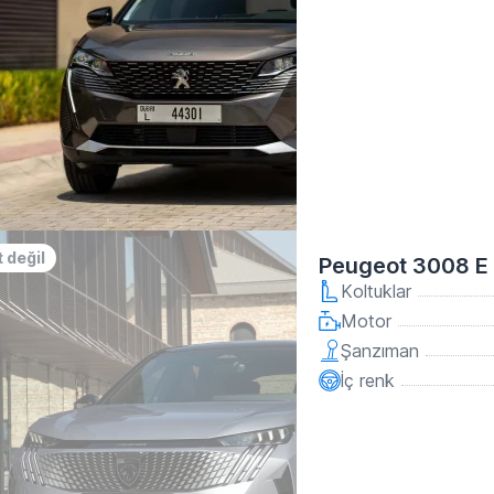
 değil
Peugeot 3008 E 
Koltuklar
Motor
Şanzıman
İç renk