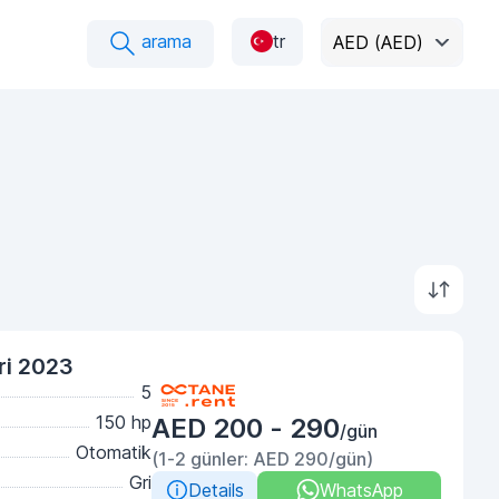
arama
tr
AED (AED)
ri 2023
5
150 hp
AED 200 - 290
/gün
Otomatik
(1-2 günler: AED 290/gün)
Gri
Details
WhatsApp