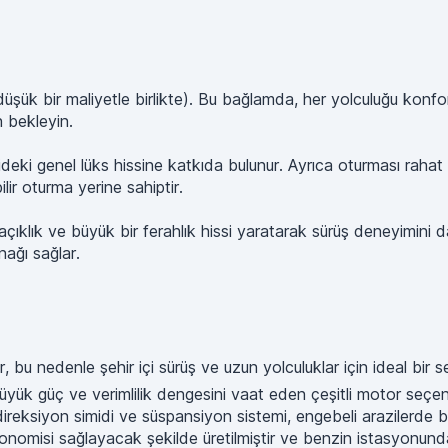
şük bir maliyetle birlikte). Bu bağlamda, her yolculuğu konfor
n bekleyin.
rideki genel lüks hissine katkıda bulunur. Ayrıca oturması raha
lir oturma yerine sahiptir.
klık ve büyük bir ferahlık hissi yaratarak sürüş deneyimini daha 
nağı sağlar.
bu nedenle şehir içi sürüş ve uzun yolculuklar için ideal bir se
yük güç ve verimlilik dengesini vaat eden çeşitli motor seçen
reksiyon simidi ve süspansiyon sistemi, engebeli arazilerde bil
onomisi sağlayacak şekilde üretilmiştir ve benzin istasyonu