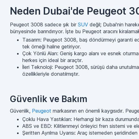
Neden Dubai'de Peugeot 30
Peugeot 3008 sadece şık bir
SUV
değil; Dubai'nin harek
bünyesinde barındırıyor. İşte bu Peugeot aracını kiralamak
Tasarım: Peugeot 3008, baş döndürmeyi garanti eden 
tek örneği haline getiriyor.
Çok Yönlü Alan: Geniş kargo alanı ve esnek oturma d
herkes için ideal bir araçtır.
İleri Teknoloji: Peugeot 3008, sürüşü daha unutulmaz k
özellikleriyle donatılmıştır.
Güvenlik ve Bakım
Güvenlik,
Peugeot
markasının en önemli kaygısıdır. Peugeot
Çoklu Hava Yastıkları: Herhangi bir kaza durumunda
ABS ve EBD: Kilitlenmeyi önleyici fren sistemi ve ele
Şeritten Ayrılma Uyarısı: Araç istemeden şeridinden 