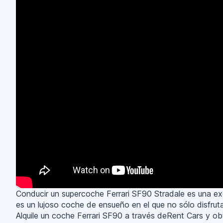
Conducir un supercoche Ferrari SF90 Stradale es una exc
es un lujoso coche de ensueño en el que no sólo disfrutar
Alquile un coche Ferrari SF90 a través deRent Cars y ob