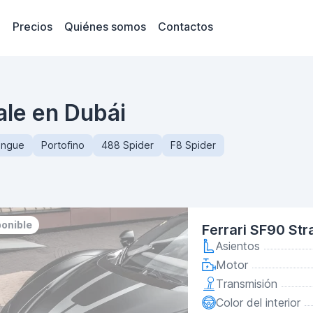
Precios
Quiénes somos
Contactos
ale en Dubái
angue
Portofino
488 Spider
F8 Spider
ponible
Ferrari SF90 St
Asientos
Motor
Transmisión
Color del interior