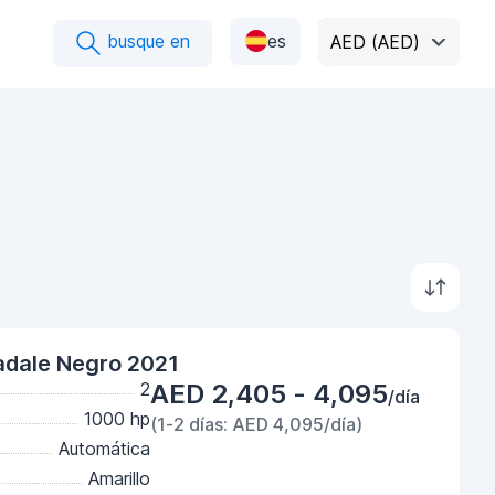
busque en
es
AED (AED)
radale Negro 2021
2
AED 2,405 - 4,095
/día
1000 hp
(1-2 días: AED 4,095/día)
Automática
Amarillo