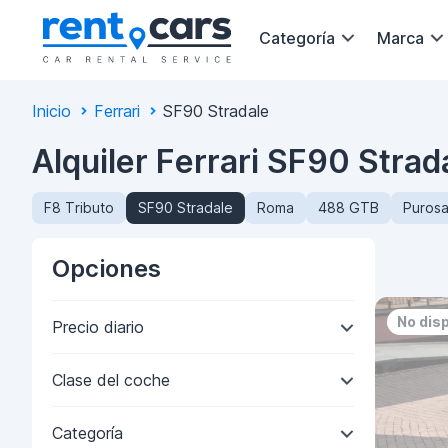
Categoría
Marca
Inicio
Ferrari
SF90 Stradale
Alquiler Ferrari SF90 Strad
F8 Tributo
SF90 Stradale
Roma
488 GTB
Puros
Opciones
No dis
Precio diario
Clase del coche
Categoría