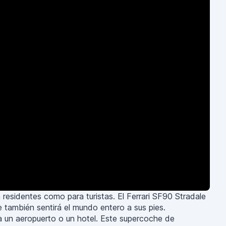
residentes como para turistas. El Ferrari SF90 Stradale
ue también sentirá el mundo entero a sus pies.
ea un aeropuerto o un hotel. Este supercoche de