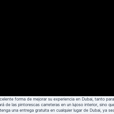
elente forma de mejorar su experiencia en Dubai, tanto para 
á de las pintorescas carreteras en un lujoso interior, sino q
tenga una entrega gratuita en cualquier lugar de Dubai, ya s