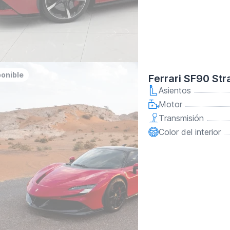
ponible
Ferrari SF90 Str
Asientos
Motor
Transmisión
Color del interior