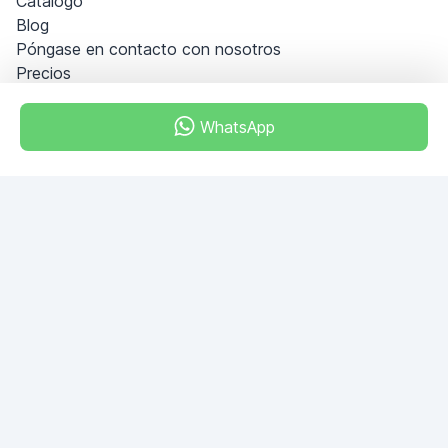
Catálogo
Blog
Póngase en contacto con nosotros
Precios
Información
PREGUNTAS FRECUENTES
WhatsApp
Hágase socio
Condiciones generales
Política de privacidad
Dubai - Al Khabeesi
ALBAHAR building
Office 101-33
+971-56-505-8555