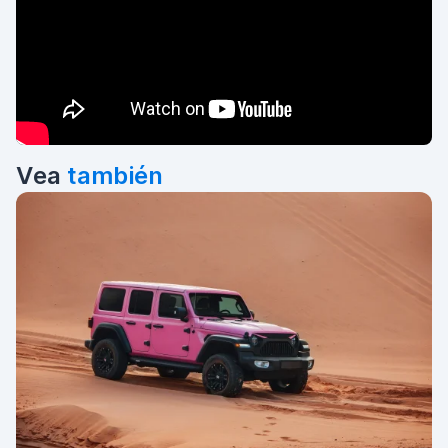
Vea
también