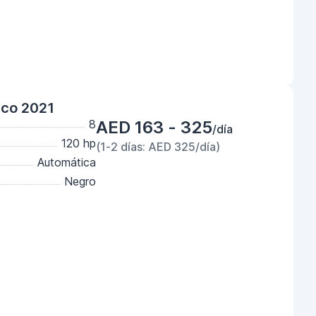
nco 2021
8
AED 163 - 325
/día
120 hp
(1-2 días: AED 325/día)
Automática
Negro