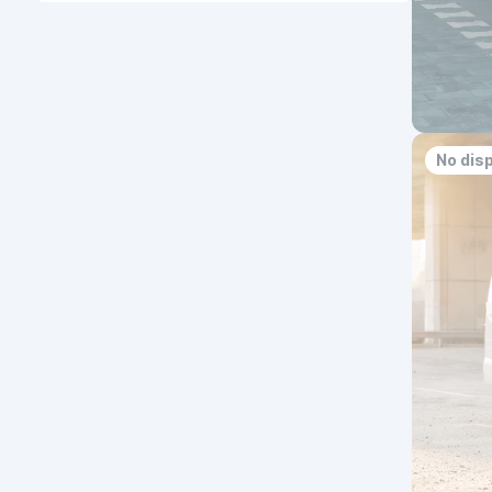
No dis