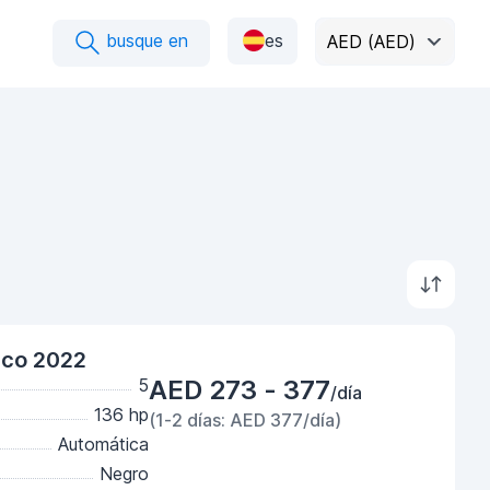
busque en
es
AED (AED)
nco 2022
5
AED 273 - 377
/día
136 hp
(1-2 días: AED 377/día)
Automática
Negro