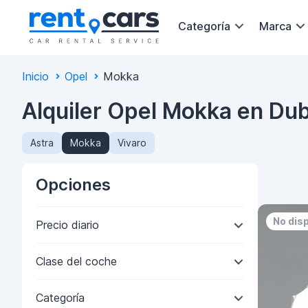
Categoría
Marca
Inicio
Opel
Mokka
Alquiler Opel Mokka en Dub
Astra
Mokka
Vivaro
Opciones
No dis
Precio diario
Clase del coche
Categoría