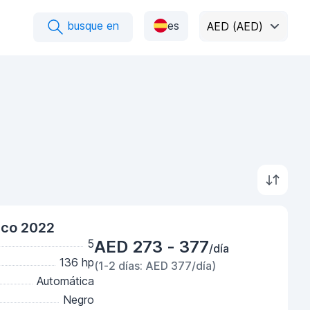
busque en
es
AED (AED)
nco 2022
5
AED 273 - 377
/día
136 hp
(1-2 días: AED 377/día)
Automática
Negro