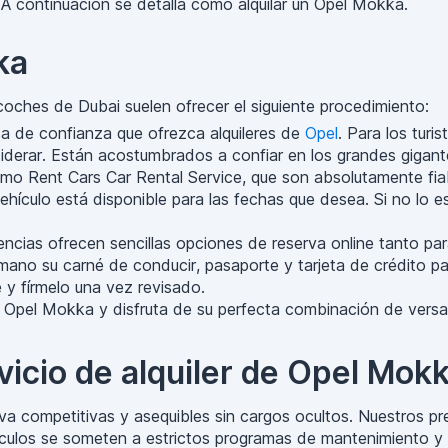
A continuación se detalla cómo alquilar un Opel Mokka.
ka
 coches de Dubai suelen ofrecer el siguiente procedimiento:
esa de confianza que ofrezca alquileres de
Opel
. Para los turi
erar. Están acostumbrados a confiar en los grandes gigante
mo Rent Cars Car Rental Service, que son absolutamente fia
hículo está disponible para las fechas que desea. Si no lo est
ncias ofrecen sencillas opciones de reserva online tanto pa
no su carné de conducir, pasaporte y tarjeta de crédito par
 y fírmelo una vez revisado.
u Opel Mokka y disfruta de su perfecta combinación de versati
vicio de alquiler de Opel Mok
rva competitivas y asequibles sin cargos ocultos. Nuestros pr
hículos se someten a estrictos programas de mantenimiento y 