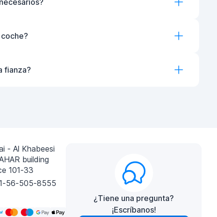
necesarios?
l coche?
a fianza?
i - Al Khabeesi
AHAR building
ce 101-33
1-56-505-8555
¿Tiene una pregunta?
¡Escríbanos!