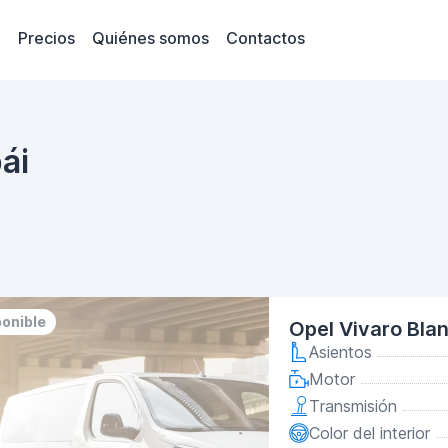
Precios
Quiénes somos
Contactos
ái
ponible
Opel Vivaro Bla
Asientos
Motor
Transmisión
Color del interior