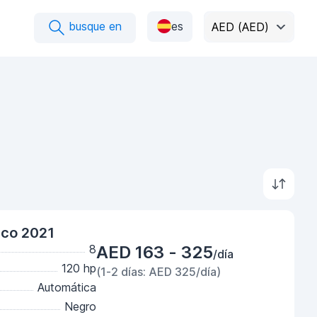
busque en
es
AED (AED)
nco 2021
8
AED 163 - 325
/día
120 hp
(1-2 días: AED 325/día)
Automática
Negro