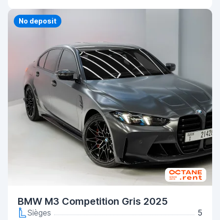
Priority
No deposit
BMW M3 Competition Gris 2025
Sièges
5