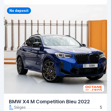
Priority
No deposit
BMW X4 M Competition Bleu 2022
Sièges
5