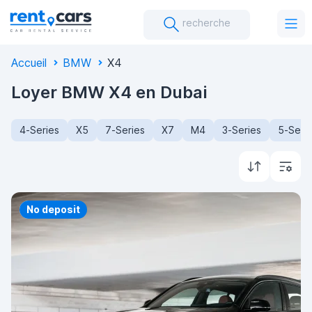
recherche
Accueil
BMW
X4
Loyer BMW X4 en Dubai
4-Series
X5
7-Series
X7
M4
3-Series
5-Seri
Priority
No deposit